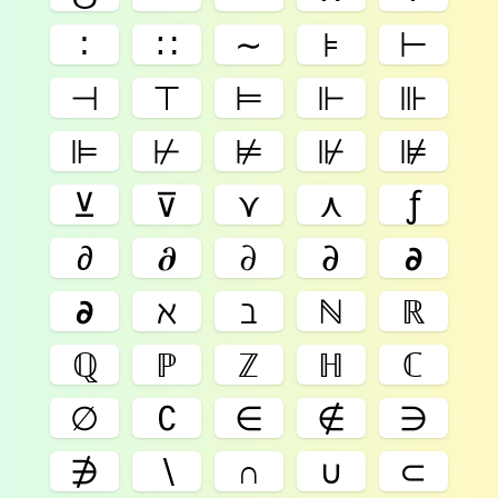
∶
∷
∼
⊧
⊢
⊣
⊤
⊨
⊩
⊪
⊫
⊬
⊭
⊮
⊯
⊻
⊽
⋎
⋏
ƒ
∂
𝛛
𝜕
𝝏
𝞉
𝟃
ℵ
ℶ
ℕ
ℝ
ℚ
ℙ
ℤ
ℍ
ℂ
∅
∁
∈
∉
∋
∌
∖
∩
∪
⊂