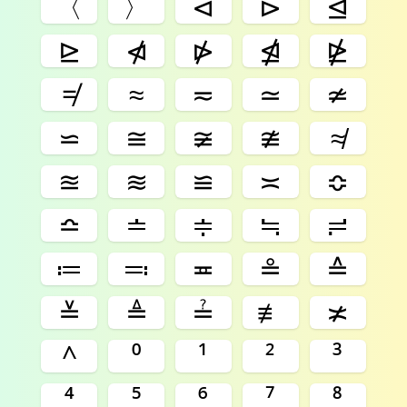
〈
〉
⊲
⊳
⊴
⊵
⋪
⋫
⋬
⋭
≠
≈
≂
≃
≄
⋍
≅
≆
≇
≉
≊
≋
≌
≍
≎
≏
≐
≑
≒
≓
≔
≕
≖
≗
≙
≚
≜
≟
≢
≭
^
⁰
¹
²
³
⁴
⁵
⁶
⁷
⁸