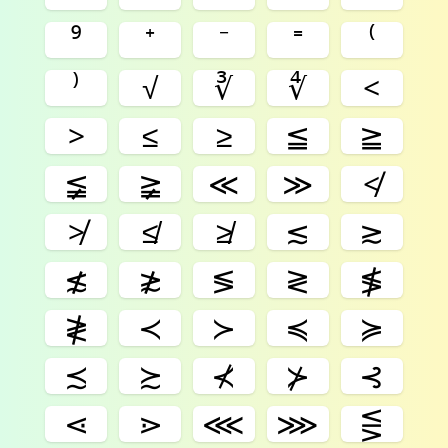
⁹
⁺
⁻
⁼
⁽
⁾
√
∛
∜
<
>
≤
≥
≦
≧
≨
≩
≪
≫
≮
≯
≰
≱
≲
≳
≴
≵
≶
≷
≸
≹
≺
≻
≼
≽
≾
≿
⊀
⊁
⊰
⋖
⋗
⋘
⋙
⋚