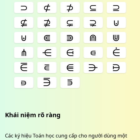
⊃
⊄
⊅
⊆
⊇
⊈
⊉
⊊
⊋
⊍
⊎
⋐
⋑
⋒
⋓
⋔
⋲
⋳
⋴
⋵
⋶
⋷
⋹
⋺
⋻
⋼
⋽
⋾
Khái niệm rõ ràng
Các ký hiệu Toán học cung cấp cho người dùng một