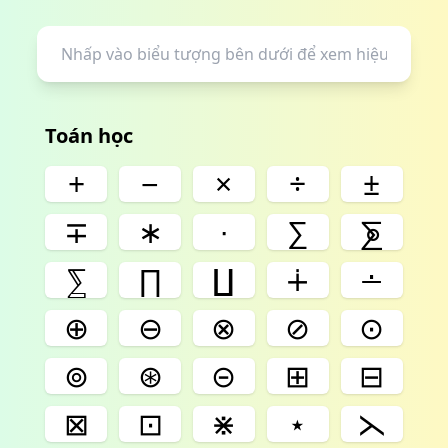
Toán học
+
−
×
÷
±
∓
∗
∙
∑
⨊
⅀
∏
∐
∔
∸
⊕
⊖
⊗
⊘
⊙
⊚
⊛
⊝
⊞
⊟
⊠
⊡
⋇
⋆
⋋