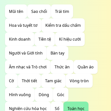
Mũi tên
Sao chổi
Trái tim
Hoa và tuyết tơ
Kiểm tra dấu chấm
Kinh doanh
Tiền tệ
Kí hiệu cười
Người và Giới tính
Bàn tay
Âm nhạc và Trò chơi
Thức ăn
Quần áo
Cờ
Thời tiết
Tam giác
Vòng tròn
Hình vuông
Dòng
Góc
Nghiên cứu hóa học
Số
Toán học