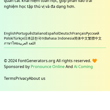
quan các khái niệm toán học, góp phần vào trải
nghiệm học tập thú vị và đa dạng hơn.
English
Português
Italiano
Español
Deutsch
Français
Русский
Polski
Türkçe
日本語
한국어
Bahasa Indonesia
简体中文
繁體中文
ภาษาไทย
اللغة العربية
© 2024 FontGenerators.org All rights reserved. 🧡
Sponsored by
Pronounce Online
And
Ai Coming
Terms
Privacy
About us