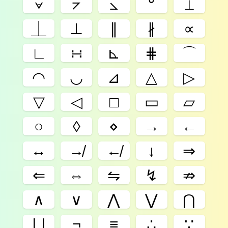
⦡
⦢
⦣
°
⟂
⏊
⊥
∥
∦
∝
∟
∺
⊾
⋕
⌒
◠
◡
⊿
△
▷
▽
◁
□
▭
▱
○
◊
⋄
→
←
↔
↛
↚
↓
⇒
⇐
⇔
⇋
↯
⇏
∧
∨
⋀
⋁
⋂
⋃
¬
≡
∴
∵