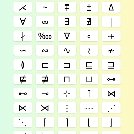
⋌
~
⩱
⩲
Δ
∀
∞
∃
∄
|
∤
‱
∇
∘
∻
∽
∾
∿
≀
≁
≬
⊏
⊐
⊑
⊒
⋢
⋣
⊓
⊔
⊶
⊷
⊸
⊹
⊺
⋈
⋉
⋊
⋮
⋯
⋰
⋱
⌈
⌉
⌊
⌋