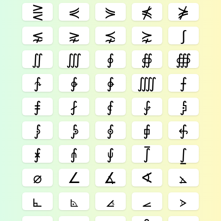
⋛
⋞
⋟
⋠
⋡
⋦
⋧
⋨
⋩
∫
∬
∭
∮
∯
∰
∱
∲
∳
⨌
⨍
⨎
⨏
⨐
⨑
⨒
⨓
⨔
⨕
⨖
⨗
⨘
⨙
⨚
⨛
⨜
⌀
∠
∡
∢
⦛
⦜
⦝
⦞
⦟
⦠