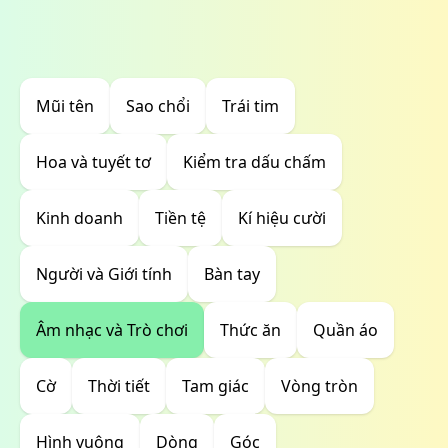
Mũi tên
Sao chổi
Trái tim
Hoa và tuyết tơ
Kiểm tra dấu chấm
Kinh doanh
Tiền tệ
Kí hiệu cười
Người và Giới tính
Bàn tay
Âm nhạc và Trò chơi
Thức ăn
Quần áo
Cờ
Thời tiết
Tam giác
Vòng tròn
Hình vuông
Dòng
Góc