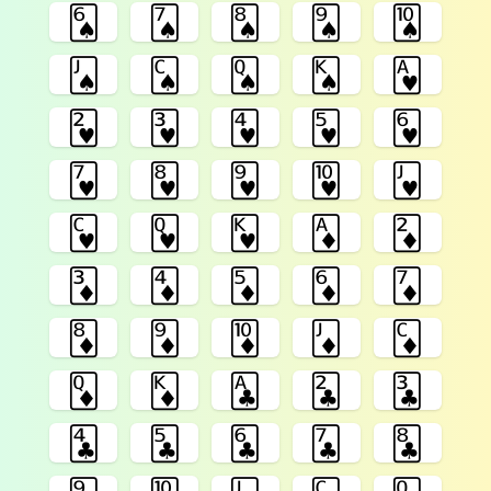
🂦
🂧
🂨
🂩
🂪
🂫
🂬
🂭
🂮
🂱
🂲
🂳
🂴
🂵
🂶
🂷
🂸
🂹
🂺
🂻
🂼
🂽
🂾
🃁
🃂
🃃
🃄
🃅
🃆
🃇
🃈
🃉
🃊
🃋
🃌
🃍
🃎
🃑
🃒
🃓
🃔
🃕
🃖
🃗
🃘