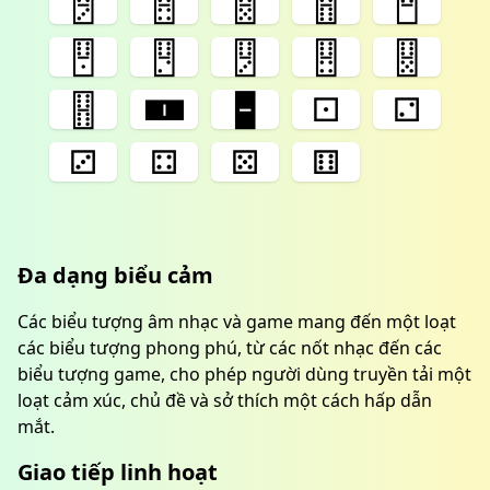
🂉
🂊
🂋
🂌
🂍
🂎
🂏
🂐
🂑
🂒
🂓
🀰
🁢
⚀
⚁
⚂
⚃
⚄
⚅
Đa dạng biểu cảm
Các biểu tượng âm nhạc và game mang đến một loạt
các biểu tượng phong phú, từ các nốt nhạc đến các
biểu tượng game, cho phép người dùng truyền tải một
loạt cảm xúc, chủ đề và sở thích một cách hấp dẫn
mắt.
Giao tiếp linh hoạt