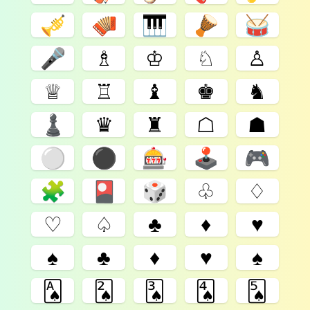
🎺
🪗
🎹
🪘
🥁
🎤
♗
♔
♘
♙
♕
♖
♝
♚
♞
♟
♛
♜
☖
☗
⚪️
⚫️
🎰
🕹
🎮
🧩
🎴
🎲
♧
♢
♡
♤
♣︎
♦︎
♥︎
♠︎
♣️
♦️
♥️
♠️
🂡
🂢
🂣
🂤
🂥