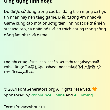
Ứng dụng linh hoạt
Dù được sử dụng trong các bài đăng trên mạng xã hội,
tin nhắn hay nền tảng game, Biểu tượng Âm nhạc và
Game cung cấp một phương tiện linh hoạt để thể hiện
sự sáng tạo, cá nhân hóa và sở thích chung trong cộng
đồng âm nhạc và game.
English
Português
Italiano
Español
Deutsch
Français
Русский
Polski
Türkçe
日本語
한국어
Bahasa Indonesia
简体中文
繁體中文
ภาษาไทย
اللغة العربية
© 2024 FontGenerators.org All rights reserved. 🧡
Sponsored by
Pronounce Online
And
Ai Coming
Terms
Privacy
About us