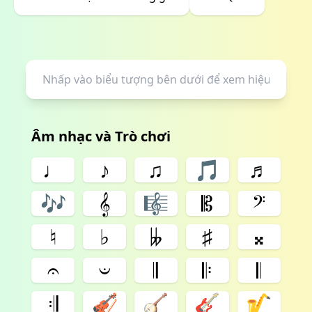
Âm nhạc và Trò chơi
♩
♪
♫
🎵
♬
🎶
𝄞
🎼
𝄡
𝄢
♮
♭
𝄫
♯
𝄪
𝄐
𝄑
𝄂
𝄆
𝄃
𝄇
🎻
🪕
🎸
🎷