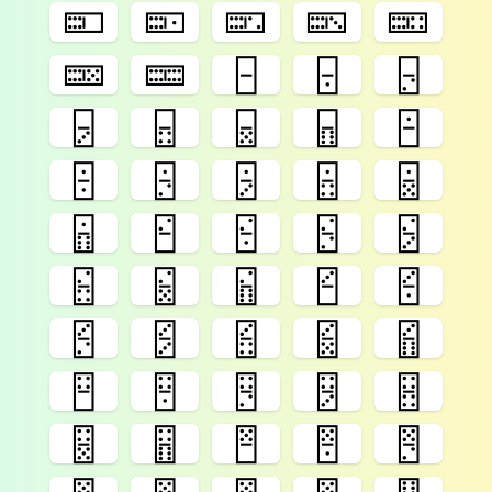
🁛
🁜
🁝
🁞
🁟
🁠
🁡
🁣
🁤
🁥
🁦
🁧
🁨
🁩
🁪
🁫
🁬
🁭
🁮
🁯
🁰
🁱
🁲
🁳
🁴
🁵
🁶
🁷
🁸
🁹
🁺
🁻
🁼
🁽
🁾
🁿
🂀
🂁
🂂
🂃
🂄
🂅
🂆
🂇
🂈