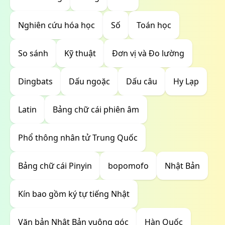
Nghiên cứu hóa học
Số
Toán học
So sánh
Kỹ thuật
Đơn vị và Đo lường
Dingbats
Dấu ngoặc
Dấu câu
Hy Lạp
Latin
Bảng chữ cái phiên âm
Phổ thông nhân tử Trung Quốc
Bảng chữ cái Pinyin
bopomofo
Nhật Bản
Kín bao gồm ký tự tiếng Nhật
Văn bản Nhật Bản vuông góc
Hàn Quốc