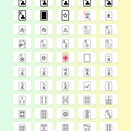
🃙
🃚
🃛
🃜
🃝
🃞
🂠
🃟
🃏
🀀
🀁
🀂
🀃
🀢
🀣
🀤
🀥
🀦
🀧
🀨
🀩
🀅
🀄
🀆
🀇
🀈
🀉
🀊
🀋
🀌
🀍
🀎
🀏
🀐
🀑
🀒
🀓
🀔
🀕
🀖
🀗
🀘
🀙
🀚
🀛
🀜
🀝
🀞
🀟
🀠