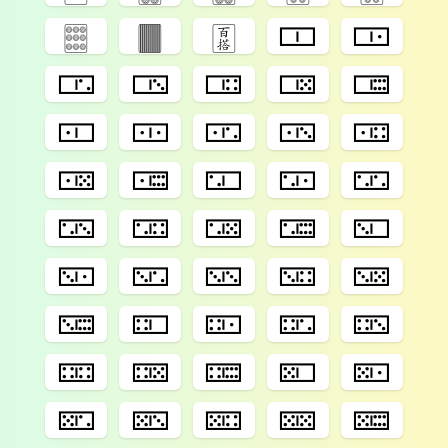
🀡
🀫
🀪
🀱
🀲
🀳
🀴
🀵
🀶
🀷
🀸
🀹
🀺
🀻
🀼
🀽
🀾
🀿
🁀
🁁
🁂
🁃
🁄
🁅
🁆
🁇
🁈
🁉
🁊
🁋
🁌
🁍
🁎
🁏
🁐
🁑
🁒
🁓
🁔
🁕
🁖
🁗
🁘
🁙
🁚