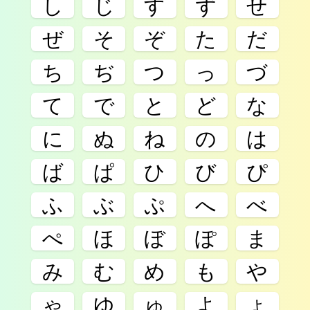
し
じ
す
ず
せ
ぜ
そ
ぞ
た
だ
ち
ぢ
つ
っ
づ
て
で
と
ど
な
に
ぬ
ね
の
は
ば
ぱ
ひ
び
ぴ
ふ
ぶ
ぷ
へ
べ
ぺ
ほ
ぼ
ぽ
ま
み
む
め
も
や
ゃ
ゆ
ゅ
よ
ょ