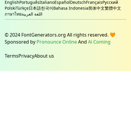
English
Português
Italiano
Español
Deutsch
Français
Русский
Polski
Türkçe
日本語
한국어
Bahasa Indonesia
简体中文
繁體中文
ภาษาไทย
اللغة العربية
© 2024 FontGenerators.org All rights reserved. 🧡
Sponsored by
Pronounce Online
And
Ai Coming
Terms
Privacy
About us