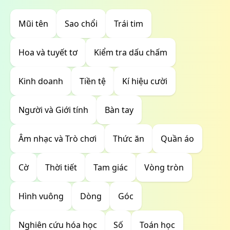
Mũi tên
Sao chổi
Trái tim
Hoa và tuyết tơ
Kiểm tra dấu chấm
Kinh doanh
Tiền tệ
Kí hiệu cười
Người và Giới tính
Bàn tay
Âm nhạc và Trò chơi
Thức ăn
Quần áo
Cờ
Thời tiết
Tam giác
Vòng tròn
Hình vuông
Dòng
Góc
Nghiên cứu hóa học
Số
Toán học