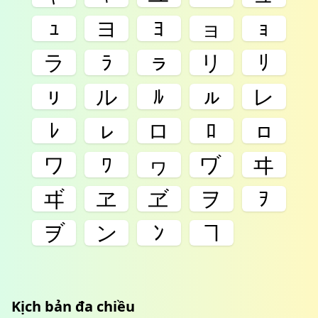
ｭ
ヨ
ﾖ
ョ
ｮ
ラ
ﾗ
ㇻ
リ
ﾘ
ㇼ
ル
ﾙ
ㇽ
レ
ﾚ
ㇾ
ロ
ﾛ
ㇿ
ワ
ﾜ
ヮ
ヷ
ヰ
ヸ
ヱ
ヹ
ヲ
ｦ
ヺ
ン
ﾝ
ヿ
Kịch bản đa chiều