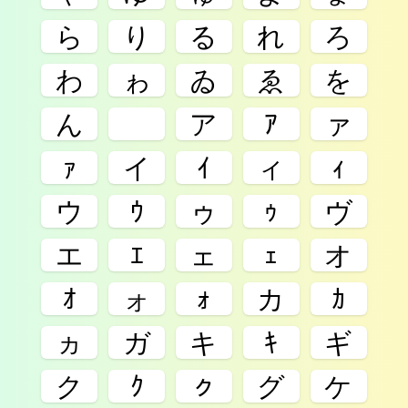
ら
り
る
れ
ろ
わ
ゎ
ゐ
ゑ
を
ん
ゟ
ア
ｱ
ァ
ｧ
イ
ｲ
ィ
ｨ
ウ
ｳ
ゥ
ｩ
ヴ
エ
ｴ
ェ
ｪ
オ
ｵ
ォ
ｫ
カ
ｶ
ヵ
ガ
キ
ｷ
ギ
ク
ｸ
ㇰ
グ
ケ