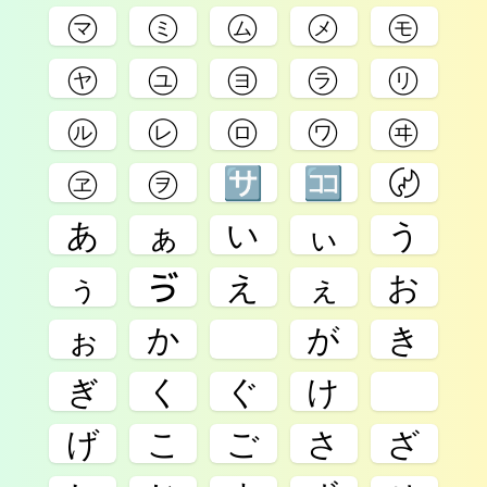
㋮
㋯
㋰
㋱
㋲
㋳
㋴
㋵
㋶
㋷
㋸
㋹
㋺
㋻
㋼
㋽
㋾
🈂
🈁
〄
あ
ぁ
い
ぃ
う
ぅ
ゔ
え
ぇ
お
ぉ
か
ゕ
が
き
ぎ
く
ぐ
け
ゖ
げ
こ
ご
さ
ざ