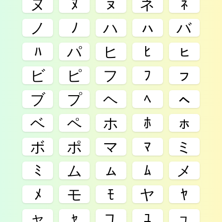
ヌ
ﾇ
ㇴ
ネ
ﾈ
ノ
ﾉ
ハ
ㇵ
バ
ﾊ
パ
ヒ
ﾋ
ㇶ
ビ
ピ
フ
ﾌ
ㇷ
ブ
プ
ヘ
ﾍ
ㇸ
ベ
ペ
ホ
ﾎ
ㇹ
ボ
ポ
マ
ﾏ
ミ
ﾐ
ム
ㇺ
ﾑ
メ
ﾒ
モ
ﾓ
ヤ
ﾔ
ャ
ｬ
ユ
ﾕ
ュ