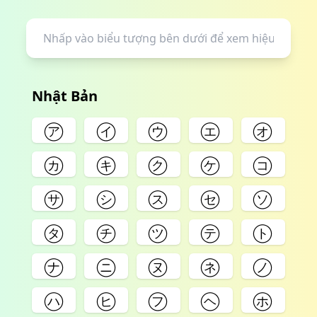
Nhật Bản
㋐
㋑
㋒
㋓
㋔
㋕
㋖
㋗
㋘
㋙
㋚
㋛
㋜
㋝
㋞
㋟
㋠
㋡
㋢
㋣
㋤
㋥
㋦
㋧
㋨
㋩
㋪
㋫
㋬
㋭