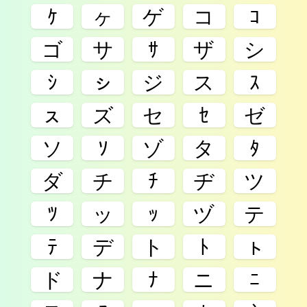
ｹ
ヶ
ゲ
コ
ｺ
ゴ
サ
ｻ
ザ
シ
ｼ
ㇱ
ジ
ス
ｽ
ㇲ
ズ
セ
ｾ
ゼ
ソ
ｿ
ゾ
タ
ﾀ
ダ
チ
ﾁ
ヂ
ツ
ﾂ
ッ
ｯ
ヅ
テ
ﾃ
デ
ト
ﾄ
ㇳ
ド
ナ
ﾅ
ニ
ﾆ