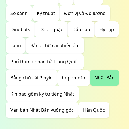
So sánh
Kỹ thuật
Đơn vị và Đo lường
Dingbats
Dấu ngoặc
Dấu câu
Hy Lạp
Latin
Bảng chữ cái phiên âm
Phổ thông nhân tử Trung Quốc
Bảng chữ cái Pinyin
bopomofo
Nhật Bản
Kín bao gồm ký tự tiếng Nhật
Văn bản Nhật Bản vuông góc
Hàn Quốc