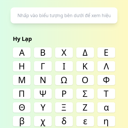
Hy Lạp
Α
Β
Χ
Δ
Ε
Η
Γ
Ι
Κ
Λ
Μ
Ν
Ω
Ο
Φ
Π
Ψ
Ρ
Σ
Τ
Θ
Υ
Ξ
Ζ
α
β
χ
δ
ε
η