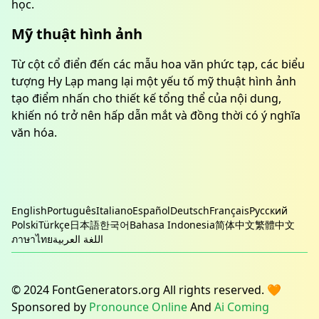
học.
Mỹ thuật hình ảnh
Từ cột cổ điển đến các mẫu hoa văn phức tạp, các biểu
tượng Hy Lạp mang lại một yếu tố mỹ thuật hình ảnh
tạo điểm nhấn cho thiết kế tổng thể của nội dung,
khiến nó trở nên hấp dẫn mắt và đồng thời có ý nghĩa
văn hóa.
English
Português
Italiano
Español
Deutsch
Français
Русский
Polski
Türkçe
日本語
한국어
Bahasa Indonesia
简体中文
繁體中文
ภาษาไทย
اللغة العربية
© 2024 FontGenerators.org All rights reserved. 🧡
Sponsored by
Pronounce Online
And
Ai Coming