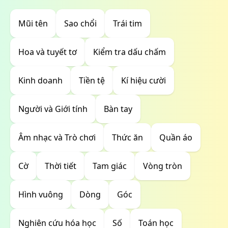
Mũi tên
Sao chổi
Trái tim
Hoa và tuyết tơ
Kiểm tra dấu chấm
Kinh doanh
Tiền tệ
Kí hiệu cười
Người và Giới tính
Bàn tay
Âm nhạc và Trò chơi
Thức ăn
Quần áo
Cờ
Thời tiết
Tam giác
Vòng tròn
Hình vuông
Dòng
Góc
Nghiên cứu hóa học
Số
Toán học