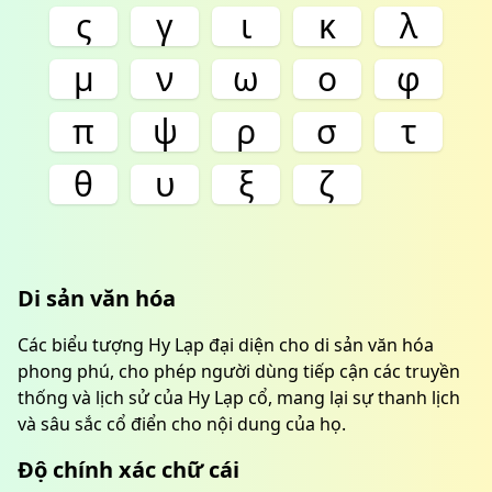
ς
γ
ι
κ
λ
μ
ν
ω
ο
φ
π
ψ
ρ
σ
τ
θ
υ
ξ
ζ
Di sản văn hóa
Các biểu tượng Hy Lạp đại diện cho di sản văn hóa
phong phú, cho phép người dùng tiếp cận các truyền
thống và lịch sử của Hy Lạp cổ, mang lại sự thanh lịch
và sâu sắc cổ điển cho nội dung của họ.
Độ chính xác chữ cái