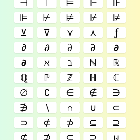
⊣
⊤
⊨
⊩
⊪
⊫
⊬
⊭
⊮
⊯
⊻
⊽
⋎
⋏
ƒ
∂
𝛛
𝜕
𝝏
𝞉
𝟃
ℵ
ℶ
ℕ
ℝ
ℚ
ℙ
ℤ
ℍ
ℂ
∅
∁
∈
∉
∋
∌
∖
∩
∪
⊂
⊃
⊄
⊅
⊆
⊇
⊈
⊉
⊊
⊋
⊍