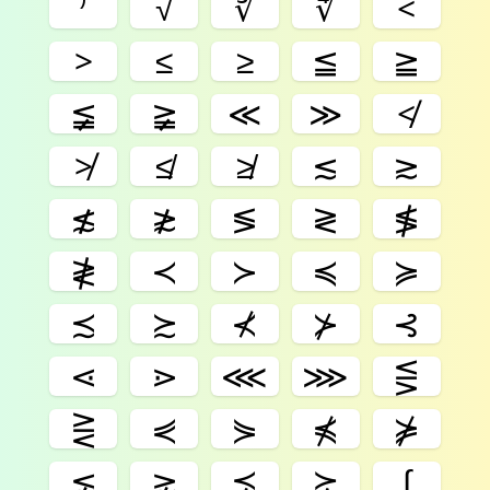
⁾
√
∛
∜
<
>
≤
≥
≦
≧
≨
≩
≪
≫
≮
≯
≰
≱
≲
≳
≴
≵
≶
≷
≸
≹
≺
≻
≼
≽
≾
≿
⊀
⊁
⊰
⋖
⋗
⋘
⋙
⋚
⋛
⋞
⋟
⋠
⋡
⋦
⋧
⋨
⋩
∫