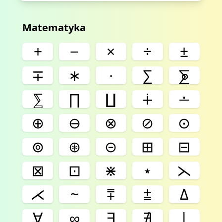
Matematyka
+
−
×
÷
±
∓
∗
∙
∑
⨊
⅀
∏
∐
∔
∸
⊕
⊖
⊗
⊘
⊙
⊚
⊛
⊝
⊞
⊟
⊠
⊡
⋇
⋆
⋋
⋌
~
⩱
⩲
Δ
∀
∞
∃
∄
|