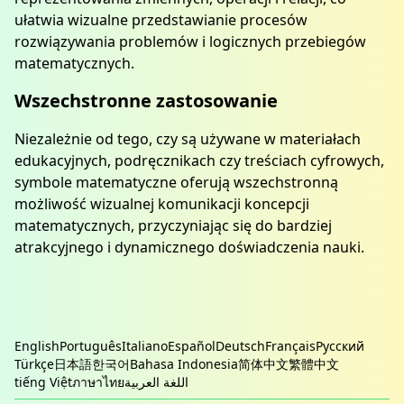
ułatwia wizualne przedstawianie procesów
rozwiązywania problemów i logicznych przebiegów
matematycznych.
Wszechstronne zastosowanie
Niezależnie od tego, czy są używane w materiałach
edukacyjnych, podręcznikach czy treściach cyfrowych,
symbole matematyczne oferują wszechstronną
możliwość wizualnej komunikacji koncepcji
matematycznych, przyczyniając się do bardziej
atrakcyjnego i dynamicznego doświadczenia nauki.
English
Português
Italiano
Español
Deutsch
Français
Русский
Türkçe
日本語
한국어
Bahasa Indonesia
简体中文
繁體中文
tiếng Việt
ภาษาไทย
اللغة العربية