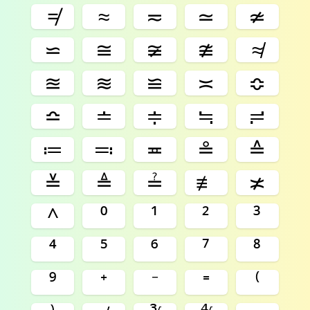
≠
≈
≂
≃
≄
⋍
≅
≆
≇
≉
≊
≋
≌
≍
≎
≏
≐
≑
≒
≓
≔
≕
≖
≗
≙
≚
≜
≟
≢
≭
^
⁰
¹
²
³
⁴
⁵
⁶
⁷
⁸
⁹
⁺
⁻
⁼
⁽