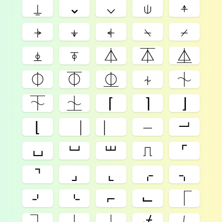
⍊
⌄
⌵
⍦
⍏
⍆
⍖
⍅
⍀
⌿
⍎
⍕
⏃
⏄
⏅
⏀
⏁
⏂
⍭
⏆
⏇
⏈
⌈
⌉
⌋
⌊
⎹
⎸
⏤
⏗
⌴
⏘
⏙
⎍
⌜
⌝
⌟
⌞
⌌
⌍
⌏
⌎
⌐
⌙
⎾
⏋
⏌
⎿
⍻
⎷