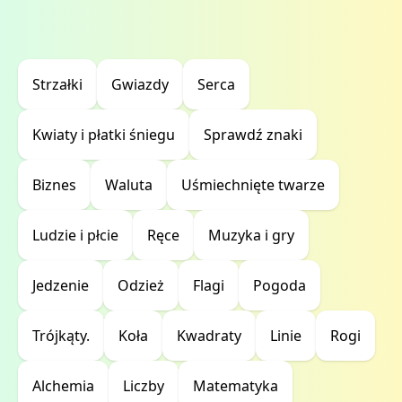
Strzałki
Gwiazdy
Serca
Kwiaty i płatki śniegu
Sprawdź znaki
Biznes
Waluta
Uśmiechnięte twarze
Ludzie i płcie
Ręce
Muzyka i gry
Jedzenie
Odzież
Flagi
Pogoda
Trójkąty.
Koła
Kwadraty
Linie
Rogi
Alchemia
Liczby
Matematyka