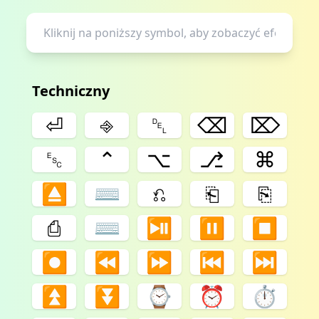
Techniczny
⏎
⎆
␡
⌫
⌦
␛
⌃
⌥
⎇
⌘
⏏
⌨
⎌
⎗
⎘
⎙
⌨️
⏯
⏸
⏹
⏺
⏪
⏩
⏮
⏭
⏫
⏬
⌚
⏰
⏱