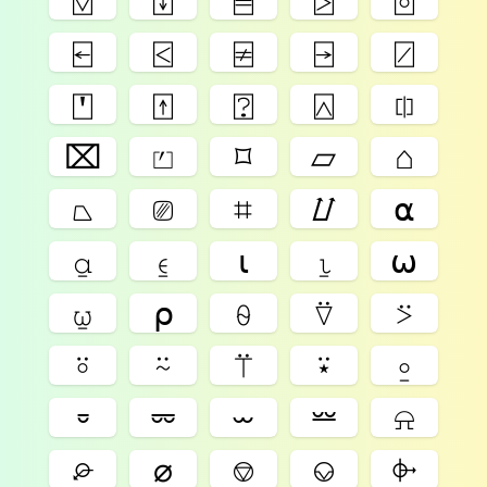
⍇
⍃
⍯
⍈
⍁
⍞
⍐
⍰
⍓
⎅
⌧
⏍
⌑
⏥
⌂
⏢
⎚
⌗
⌰
⍺
⍶
⍷
⍳
⍸
⍵
⍹
⍴
⍬
⍢
⍩
⍤
⍨
⍡
⍣
⍛
⏒
⏔
⏖
⏕
⍾
⌮
⌀
⎊
⎉
⌱