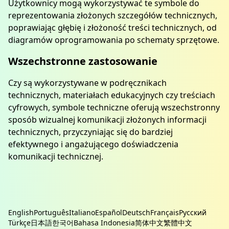
Użytkownicy mogą wykorzystywać te symbole do
reprezentowania złożonych szczegółów technicznych,
poprawiając głębię i złożoność treści technicznych, od
diagramów oprogramowania po schematy sprzętowe.
Wszechstronne zastosowanie
Czy są wykorzystywane w podręcznikach
technicznych, materiałach edukacyjnych czy treściach
cyfrowych, symbole techniczne oferują wszechstronny
sposób wizualnej komunikacji złożonych informacji
technicznych, przyczyniając się do bardziej
efektywnego i angażującego doświadczenia
komunikacji technicznej.
English
Português
Italiano
Español
Deutsch
Français
Русский
Türkçe
日本語
한국어
Bahasa Indonesia
简体中文
繁體中文