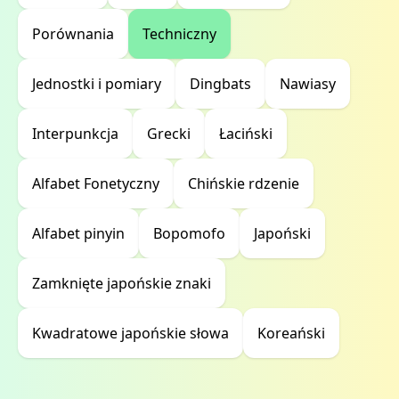
Porównania
Techniczny
Jednostki i pomiary
Dingbats
Nawiasy
Interpunkcja
Grecki
Łaciński
Alfabet Fonetyczny
Chińskie rdzenie
Alfabet pinyin
Bopomofo
Japoński
Zamknięte japońskie znaki
Kwadratowe japońskie słowa
Koreański