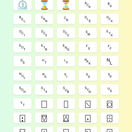
⏲
⌛
⏳
␆
␈
␇
␘
␍
␐
␔
␑
␓
␒
␙
␃
␄
␗
␅
␜
␌
␝
␉
␊
␕
␤
␀
␞
␏
␎
␠
␁
␂
␚
␖
␟
␋
⎕
⌷
⍂
⌼
⍠
⍔
⍍
⌺
⌹
⍌
⍗
⌸
⍄
⌻