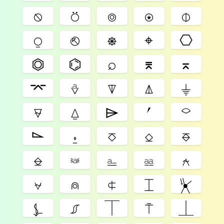
⍉
⍥
⌾
⍟
⌽
⍜
⎋
⎈
⌖
⎔
⏣
⌬
⌕
⌆
⌅
⌤
⎀
⍒
⍋
⏚
⍫
⍙
⌲
⎖
⌔
⌳
⍚
⎏
⎐
⎑
⎒
⎃
⎁
⎂
⍲
⍱
⍝
⍧
⌶
⏧
⍼
⎎
⏉
⍑
⏊