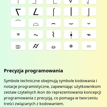
⎲
⎳
⌠
⎮
⌡
⌒
⌓
⌢
⌣
⏑
⏓
⏦
⌇
⍿
⌁
⎄
⌭
⏛
⌯
⎓
Precyzja programowania
Symbole techniczne obejmują symbole kodowania i
notacje programistyczne, zapewniając użytkownikom
zestaw czytelnych ikon do reprezentowania koncepcji
programowania z precyzją, co pomaga w tworzeniu
treści związanych z kodowaniem.