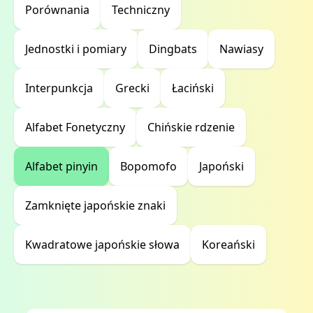
Porównania
Techniczny
Jednostki i pomiary
Dingbats
Nawiasy
Interpunkcja
Grecki
Łaciński
Alfabet Fonetyczny
Chińskie rdzenie
Alfabet pinyin
Bopomofo
Japoński
Zamknięte japońskie znaki
Kwadratowe japońskie słowa
Koreański