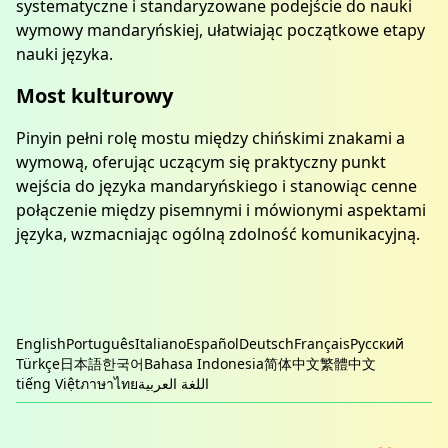
systematyczne i standaryzowane podejście do nauki
wymowy mandaryńskiej, ułatwiając początkowe etapy
nauki języka.
Most kulturowy
Pinyin pełni rolę mostu między chińskimi znakami a
wymową, oferując uczącym się praktyczny punkt
wejścia do języka mandaryńskiego i stanowiąc cenne
połączenie między pisemnymi i mówionymi aspektami
języka, wzmacniając ogólną zdolność komunikacyjną.
English
Português
Italiano
Español
Deutsch
Français
Русский
Türkçe
日本語
한국어
Bahasa Indonesia
简体中文
繁體中文
tiếng Việt
ภาษาไทย
اللغة العربية