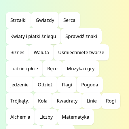
Strzałki
Gwiazdy
Serca
Kwiaty i płatki śniegu
Sprawdź znaki
Biznes
Waluta
Uśmiechnięte twarze
Ludzie i płcie
Ręce
Muzyka i gry
Jedzenie
Odzież
Flagi
Pogoda
Trójkąty.
Koła
Kwadraty
Linie
Rogi
Alchemia
Liczby
Matematyka