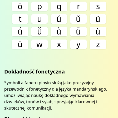
ō
p
q
r
s
t
u
ú
ǔ
ü
ǘ
ǚ
ǜ
ǖ
ù
ū
w
x
y
z
Dokładność fonetyczna
Symboli alfabetu pinyin służą jako precyzyjny
przewodnik fonetyczny dla języka mandaryńskiego,
umożliwiając naukę dokładnego wymawiania
dźwięków, tonów i sylab, sprzyjając klarownej i
skutecznej komunikacji.