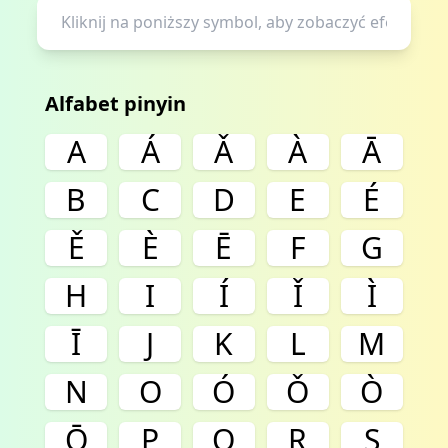
Alfabet pinyin
A
Á
Ǎ
À
Ā
B
C
D
E
É
Ě
È
Ē
F
G
H
I
Í
Ǐ
Ì
Ī
J
K
L
M
N
O
Ó
Ǒ
Ò
Ō
P
Q
R
S