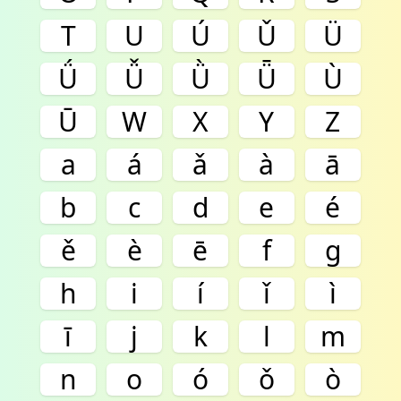
T
U
Ú
Ǔ
Ü
Ǘ
Ǚ
Ǜ
Ǖ
Ù
Ū
W
X
Y
Z
a
á
ǎ
à
ā
b
c
d
e
é
ě
è
ē
f
g
h
i
í
ǐ
ì
ī
j
k
l
m
n
o
ó
ǒ
ò