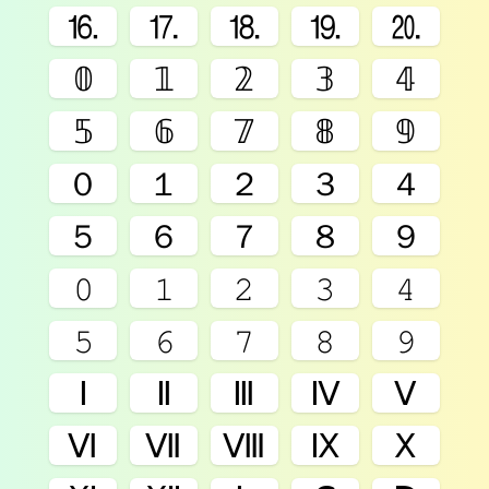
⒗
⒘
⒙
⒚
⒛
𝟘
𝟙
𝟚
𝟛
𝟜
𝟝
𝟞
𝟟
𝟠
𝟡
０
１
２
３
４
５
６
７
８
９
𝟶
𝟷
𝟸
𝟹
𝟺
𝟻
𝟼
𝟽
𝟾
𝟿
Ⅰ
Ⅱ
Ⅲ
Ⅳ
Ⅴ
Ⅵ
Ⅶ
Ⅷ
Ⅸ
Ⅹ