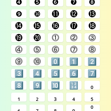
❹
❺
❻
❼
❽
❾
❿
⓫
⓬
⓭
⓮
⓯
⓰
⓱
⓲
⓳
⓴
⓵
⓶
⓷
⓸
⓹
⓺
⓻
⓼
⓽
⓾
0️⃣
1️⃣
2️⃣
3️⃣
4️⃣
5️⃣
6️⃣
7️⃣
8️⃣
9️⃣
🔟
🔢
₀
₁
₂
₃
₄
₅
₆
₇
₈
₉
⁰