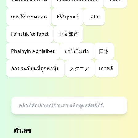
การใช้วรรคตอน
Ελληνικά
Lātin
Fəˈnɛtɪk ˈælfəbɛt
中文部首
Phainyin Aphlaibet
บอโปโมฟอ
日本
อักขระญี่ปุ่นที่ถูกห่อหุ้ม
スクエア
เกาหลี
ตัวเลข