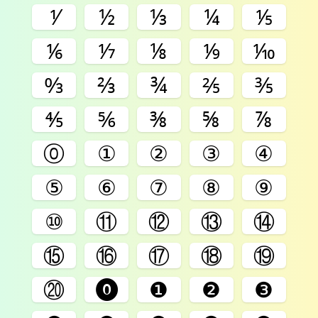
⅟
½
⅓
¼
⅕
⅙
⅐
⅛
⅑
⅒
↉
⅔
¾
⅖
⅗
⅘
⅚
⅜
⅝
⅞
⓪
①
②
③
④
⑤
⑥
⑦
⑧
⑨
⑩
⑪
⑫
⑬
⑭
⑮
⑯
⑰
⑱
⑲
⑳
⓿
❶
❷
❸