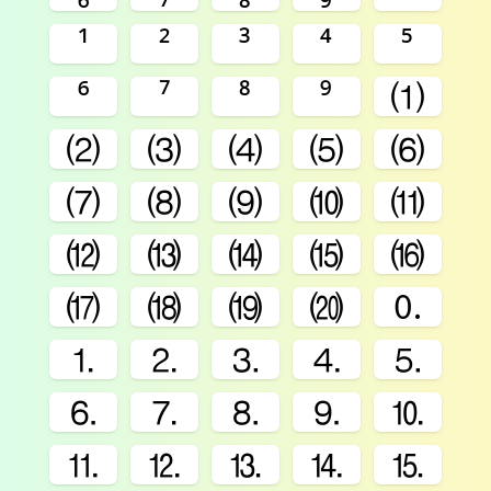
¹
²
³
⁴
⁵
⁶
⁷
⁸
⁹
⑴
⑵
⑶
⑷
⑸
⑹
⑺
⑻
⑼
⑽
⑾
⑿
⒀
⒁
⒂
⒃
⒄
⒅
⒆
⒇
🄀
⒈
⒉
⒊
⒋
⒌
⒍
⒎
⒏
⒐
⒑
⒒
⒓
⒔
⒕
⒖