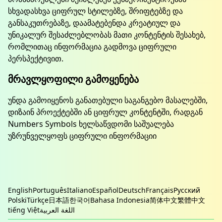
სხვადასხვა ციფრულ სტილებზე, შრიფტებზე და
განსაკუთრებაზე, დაამატებენდა კრეატიულ და
უნიკალურ შესაძლებლობას მათი კონტენტის შესახებ,
რომლითაც ინფორმაცია გადმოვა ციფრული
პერსპექტივით.
მრავლყოფილი გამოყენება
უნდა გამოიყენოს განათებული საგანგებო მასალებში,
დიზაინ პროექტებში ან ციფრულ კონტენტში, რადგან
Numbers Symbols ხელსაწვდომი საშუალება
უზრუნველყოფს ციფრული ინფორმაციი
English
Português
Italiano
Español
Deutsch
Français
Русский
Polski
Türkçe
日本語
한국어
Bahasa Indonesia
简体中文
繁體中文
tiếng Việt
اللغة العربية