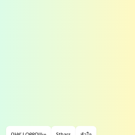
ᑎᕼᙓ ᒪᗩᖇᖇOᗯᔕ
Sthars
หัวใจ