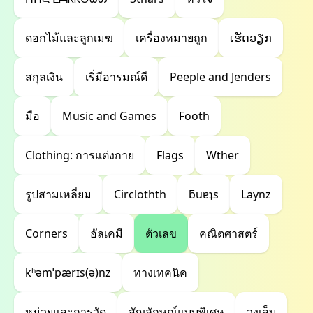
ดอกไม้และลูกเมฆ
เครื่องหมายถูก
ເຮັດວຽກ
สกุลเงิน
เริ่มีอารมณ์ดี
Peeple and Jenders
มือ
Music and Games
Footh
Clothing: การแต่งกาย
Flags
Wther
รูปสามเหลี่ยม
Circlothth
ƃuɐʇs
Laynz
Corners
อัลเคมี
ตัวเลข
คณิตศาสตร์
kʰəmˈpærɪs(ə)nz
ทางเทคนิค
หน่วยและการวัด
สัญลักษณ์แบบพิเศษ
วงเล็บ