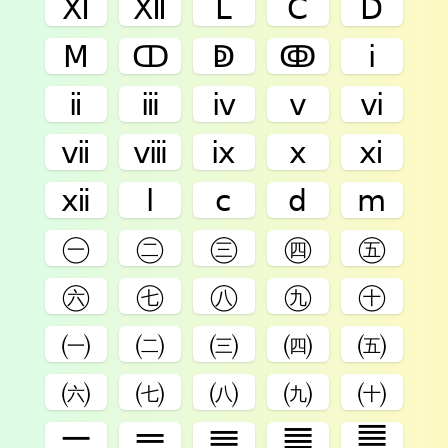
Ⅺ
Ⅻ
Ⅼ
Ⅽ
Ⅾ
Ⅿ
ↀ
ↁ
ↂ
ⅰ
ⅱ
ⅲ
ⅳ
ⅴ
ⅵ
ⅶ
ⅷ
ⅸ
ⅹ
ⅺ
ⅻ
ⅼ
ⅽ
ⅾ
ⅿ
㊀
㊁
㊂
㊃
㊄
㊅
㊆
㊇
㊈
㊉
㈠
㈡
㈢
㈣
㈤
㈥
㈦
㈧
㈨
㈩
𝍠
𝍡
𝍢
𝍣
𝍤