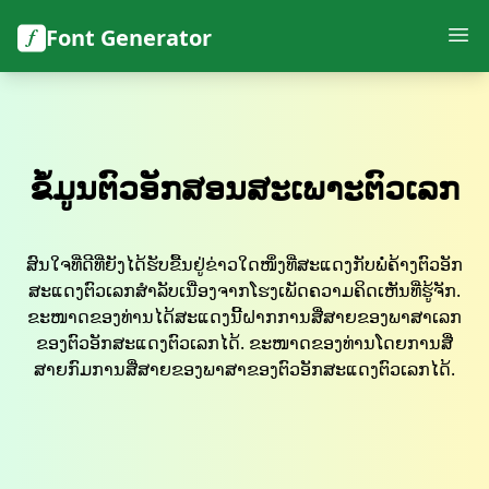
Font Generator
ຂໍ້ມູນຕົວອັກສອນສະເພາະຕົວເລກ
ສົນໃຈທີ່ດີທີ່ຍັງໄດ້ຮັບຂື້ນຢູ່ຂ່າວໃດໜຶ່ງທີ່ສະແດງກັບພໍ່ຄ້າງຕົວອັກ
ສະແດງຕົວເລກສຳລັບເນື່ອງຈາກໂຮງເພັດຄວາມຄິດເຫັນທີ່ຮູ້ຈັກ.
ຂະໜາດຂອງທ່ານໄດ້ສະແດງນີ້ຝາກການສື່ສາຍຂອງພາສາເລກ
ຂອງຕົວອັກສະແດງຕົວເລກໄດ້. ຂະໜາດຂອງທ່ານໂດຍການສື່
ສາຍກົມການສື່ສາຍຂອງພາສາຂອງຕົວອັກສະແດງຕົວເລກໄດ້.