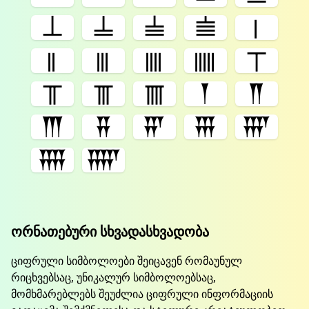
𝍥
𝍦
𝍧
𝍨
𝍩
𝍪
𝍫
𝍬
𝍭
𝍮
𝍯
𝍰
𝍱
𒐕
𒐖
𒐗
𒐘
𒐙
𒐚
𒐛
𒐜
𒐝
ორნათებური სხვადასხვადობა
ციფრული სიმბოლოები შეიცავენ რომაუნულ
რიცხვებსაც, უნიკალურ სიმბოლოებსაც,
მომხმარებლებს შეუძლია ციფრული ინფორმაციის