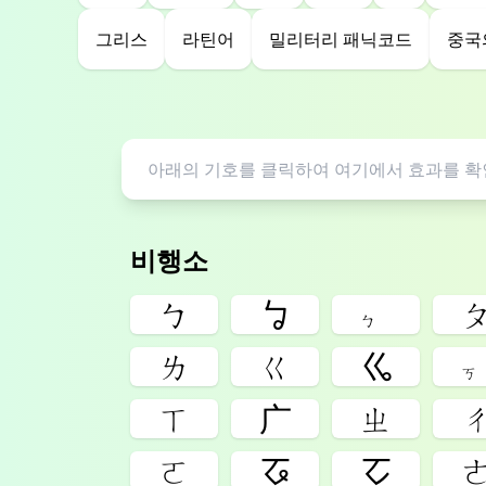
그리스
라틴어
밀리터리 패닉코드
중국
비행소
ㄅ
ㆠ
ㆴ
ㄌ
ㄍ
ㆣ
ㄒ
ㄬ
ㄓ
ㄛ
ㆧ
ㆦ