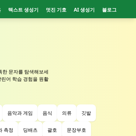
홈
텍스트 생성기
멋진 기호
AI 생성기
블로그
특한 문자를 탐색해보세
달린어 학습 경험을 원활
음악과 게임
음식
의류
깃발
와 측정
딩배츠
괄호
문장부호