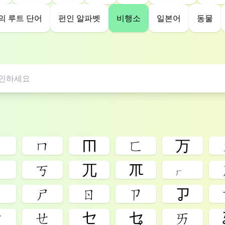
의 루트 단어
펀인 알파벳
비행소
일본어
동물
ㄆ
ㄇ
ㆬ
ㄈ
ㄪ
ㆶ
ㄎ
ㄫ
ㆭ
ㆷ
ㄔ
ㄕ
ㄖ
ㄗ
ㆡ
ㄜ
ㄝ
ㆤ
ㆥ
ㄞ