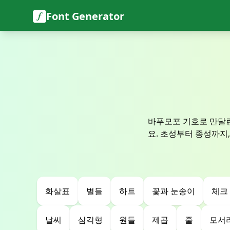
Font Generator
바푸모포 기호로 만달
요. 초성부터 종성까지
화살표
별들
하트
꽃과 눈송이
체크
날씨
삼각형
원들
제곱
줄
모서