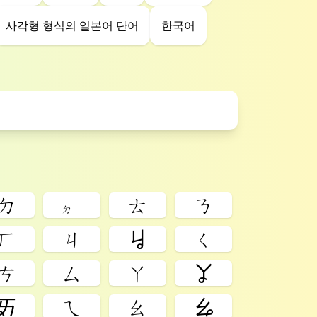
사각형 형식의 일본어 단어
한국어
ㄉ
ㆵ
ㄊ
ㄋ
ㄏ
ㄐ
ㆢ
ㄑ
ㄘ
ㄙ
ㄚ
ㆩ
ㆮ
ㄟ
ㄠ
ㆯ