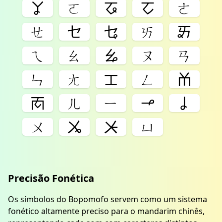
ㆩ
ㄛ
ㆧ
ㆦ
ㄜ
ㄝ
ㆤ
ㆥ
ㄞ
ㆮ
ㄟ
ㄠ
ㆯ
ㄡ
ㄢ
ㄣ
ㄤ
ㆲ
ㄥ
ㆰ
ㆱ
ㄦ
ㄧ
ㆪ
ㆳ
ㄨ
ㆫ
ㆨ
ㄩ
Precisão Fonética
Os símbolos do Bopomofo servem como um sistema
fonético altamente preciso para o mandarim chinês,