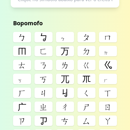
Bopomofo
ㄅ
ㆠ
ㆴ
ㄆ
ㄇ
ㆬ
ㄈ
ㄪ
ㄉ
ㆵ
ㄊ
ㄋ
ㄌ
ㄍ
ㆣ
ㆶ
ㄎ
ㄫ
ㆭ
ㆷ
ㄏ
ㄐ
ㆢ
ㄑ
ㄒ
ㄬ
ㄓ
ㄔ
ㄕ
ㄖ
ㄗ
ㆡ
ㄘ
ㄙ
ㄚ