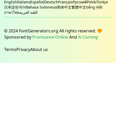
English
Italiano
Español
Deutsch
Français
Русский
Polski
Türkçe
日本語
한국어
Bahasa Indonesia
简体中文
繁體中文
tiếng Việt
ภาษาไทย
اللغة العربية
© 2024 FontGenerators.org All rights reserved. 🧡
Sponsored by
Pronounce Online
And
Ai Coming
Terms
Privacy
About us