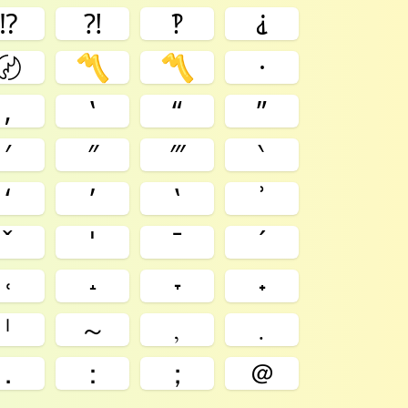
⁉️
⁈
‽
⸘
〄
〽︎
〽️
·
‚
‛
“
”
′
″
‴
‵
ʻ
ʼ
ʽ
ʾ
ˇ
ˈ
ˉ
ˊ
˓
˔
˕
˖
ˡ
～
﹐
﹒
．
：
；
＠