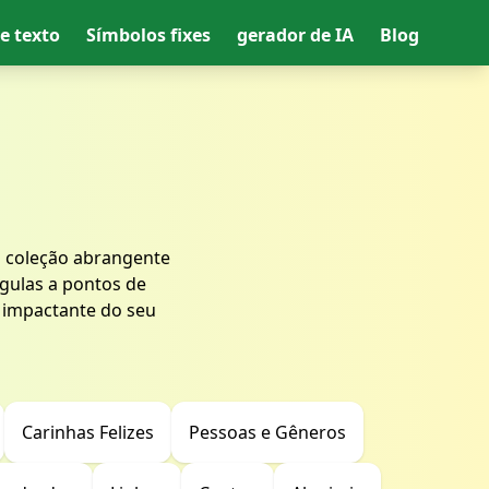
e texto
Símbolos fixes
gerador de IA
Blog
 coleção abrangente
rgulas a pontos de
 impactante do seu
Carinhas Felizes
Pessoas e Gêneros