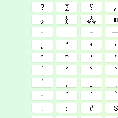
？
⍰
⸮
¿
⁎
⁑
⁂
‑
‒
–
„
‟
•
‣
‶
‷
❛
❜
ʿ
ˀ
ˁ
˂
ˋ
ˌ
ˍ
ˎ
˗
˘
˙
˚
﹔
﹕
＃