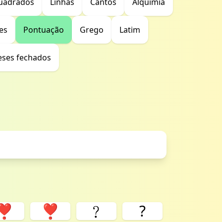
uadrados
Linhas
Cantos
Alquimia
es
Pontuação
Grego
Latim
eses fechados
❣
❣️
﹖
?