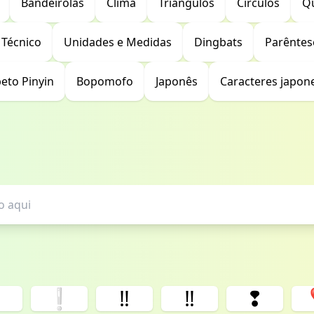
Bandeirolas
Clima
Triângulos
Círculos
Q
Técnico
Unidades e Medidas
Dingbats
Parêntes
beto Pinyin
Bopomofo
Japonês
Caracteres japon
❗
❕
‼
‼️
❢