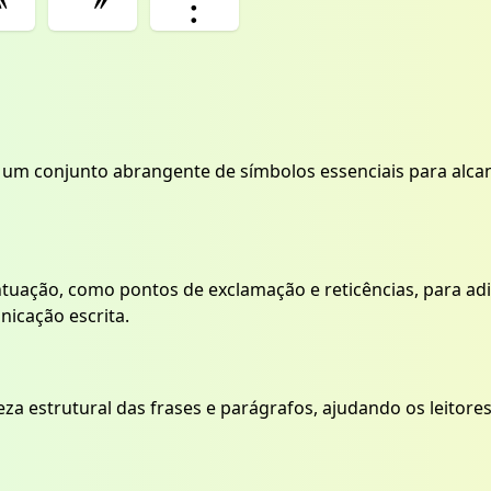
〝
〞
︰
m conjunto abrangente de símbolos essenciais para alcanç
ntuação, como pontos de exclamação e reticências, para ad
icação escrita.
a estrutural das frases e parágrafos, ajudando os leitore