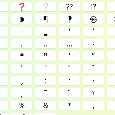
❓
❔
⁇
⁉︎
⁌
⁍
¶
⁋
㉿
—
―
‗
‘
’
․
‥
…
‧
❝
❞
ʹ
ʺ
˃
˄
˅
ˆ
ˏ
ː
ˑ
˒
˛
˜
˝
ˠ
＄
％
＆
＊
，