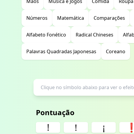
Mãos
Música e Jogos
Comida
Roupa
Números
Matemática
Comparações
Alfabeto Fonético
Radical Chineses
Alfa
Palavras Quadradas Japonesas
Coreano
Pontuação
!
！
¡