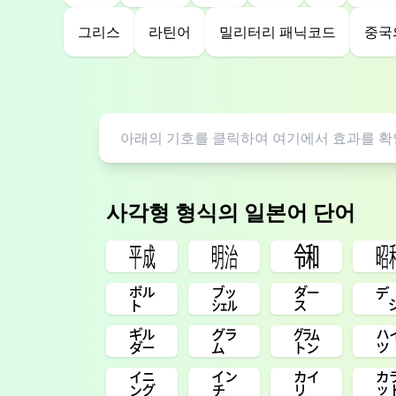
그리스
라틴어
밀리터리 패닉코드
중국
사각형 형식의 일본어 단어
㍻
㍾
㋿
㌾
㌴
㌤
㌓
㌘
㌙
㌄
㌅
㌋