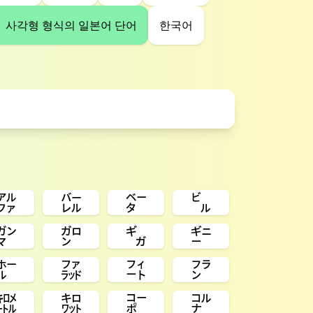
사각형 형식의 일본어 단어
한국어
㌁
㌭
㌼
㌱
㌏
㌎
㌐
㌑
㍁
㌲
㌳
㌵
㌖
㌗
㌞
㌝