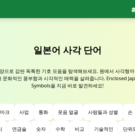
일본어 사각 단어
양으로 감싼 독특한 기호 모음을 탐색해보세요. 원에서 사각형까
화적인 풍부함과 시각적인 매력을 살려줍니다. Enclosed Japane
Symbols을 지금 바로 발견하세요!
 마크
사업
통화
웃음 얼굴
사람들과 성별
손
리
연금술
숫자
수학
비교
기술적인
단위