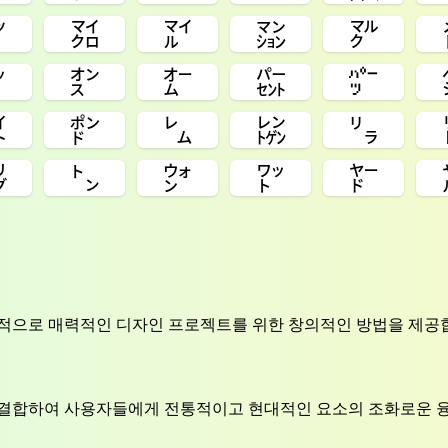
㍅
㍃
㍄
㍇
㍆
㌩
㌉
㌊
㌫
㌬
㌽
㍀
㍕
㍖
㍒
㌡
㌧
㌆
㍗
㍎
각적으로 매력적인 디자인 프로젝트를 위한 창의적인 방법을 제공
 결합하여 사용자들에게 전통적이고 현대적인 요소의 조화로운 