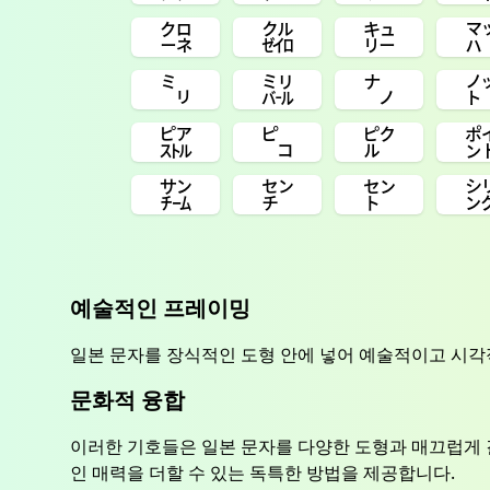
㌛
㌚
㌒
㍉
㍊
㌨
㌮
㌰
㌯
㌠
㌢
㌣
예술적인 프레이밍
일본 문자를 장식적인 도형 안에 넣어 예술적이고 시
문화적 융합
이러한 기호들은 일본 문자를 다양한 도형과 매끄럽게
인 매력을 더할 수 있는 독특한 방법을 제공합니다.