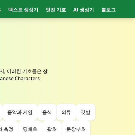
홈
텍스트 생성기
멋진 기호
AI 생성기
블로그
지, 이러한 기호들은 장
se Characters
음악과 게임
음식
의류
깃발
와 측정
딩배츠
괄호
문장부호