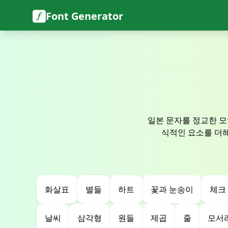
Font Generator
일본 문자를 정교한 모
식적인 요소를 더해 문
화살표
별들
하트
꽃과 눈송이
체크
날씨
삼각형
원들
제곱
줄
모서