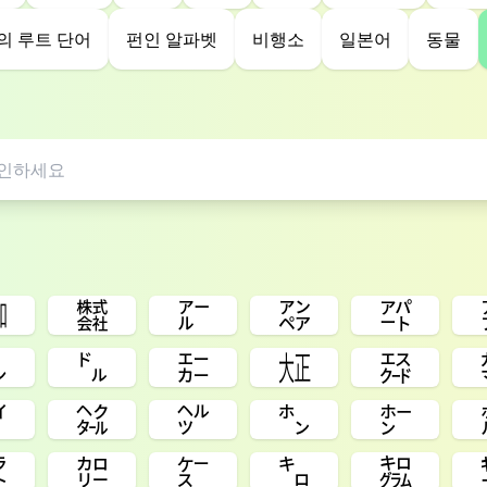
의 루트 단어
펀인 알파벳
비행소
일본어
동물
㍼
㍿
㌃
㌂
㌀
㌥
㌦
㌈
㍽
㌇
㌪
㌶
㌹
㌿
㍂
㌌
㌍
㌜
㌔
㌕