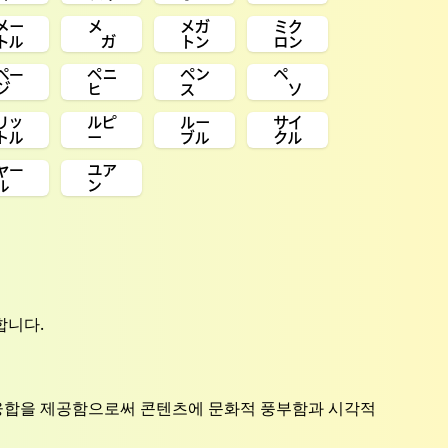
㍍
㍋
㍌
㍈
㌻
㌸
㌺
㌷
㍑
㍓
㍔
㌟
㍏
㍐
합니다.
융합을 제공함으로써 콘텐츠에 문화적 풍부함과 시각적