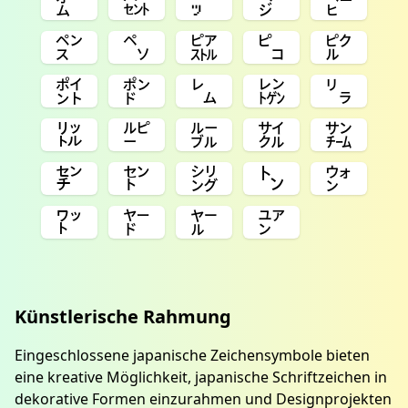
㌊
㌫
㌬
㌻
㌸
㌺
㌷
㌮
㌰
㌯
㌽
㍀
㍕
㍖
㍒
㍑
㍓
㍔
㌟
㌠
㌢
㌣
㌡
㌧
㌆
㍗
㍎
㍏
㍐
Künstlerische Rahmung
Eingeschlossene japanische Zeichensymbole bieten
eine kreative Möglichkeit, japanische Schriftzeichen in
dekorative Formen einzurahmen und Designprojekten