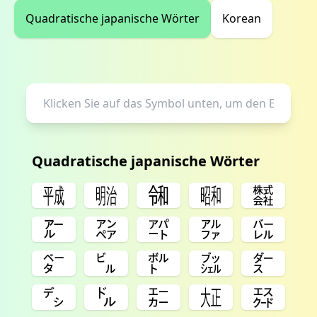
Quadratische japanische Wörter
Korean
Quadratische japanische Wörter
㍻
㍾
㋿
㍼
㍿
㌃
㌂
㌀
㌁
㌭
㌼
㌱
㌾
㌴
㌤
㌥
㌦
㌈
㍽
㌇