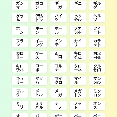
㌏
㌎
㌐
㌑
㌓
㌘
㌙
㌪
㌶
㌹
㌿
㍂
㍁
㌲
㌳
㌵
㌄
㌅
㌋
㌌
㌍
㌜
㌔
㌕
㌖
㌗
㌞
㌝
㌛
㌚
㌒
㍅
㍃
㍄
㍇
㍆
㍍
㍋
㍌
㍈
㍉
㍊
㌨
㌩
㌉