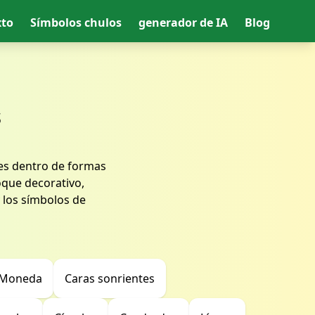
xto
Símbolos chulos
generador de IA
Blog
s
es dentro de formas
oque decorativo,
y los símbolos de
Moneda
Caras sonrientes