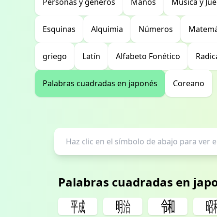
Personas y géneros
Manos
Música y Ju
Esquinas
Alquimia
Números
Matemá
griego
Latín
Alfabeto Fonético
Radic
Palabras cuadradas en japonés
Coreano
Palabras cuadradas en jap
㍻
㍾
㋿