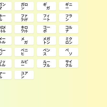
㌏
㌎
㌐
㌑
㍁
㌲
㌳
㌵
㌖
㌗
㌞
㌝
㍍
㍋
㍌
㍈
㌻
㌸
㌺
㌷
㍑
㍓
㍔
㌟
㍏
㍐