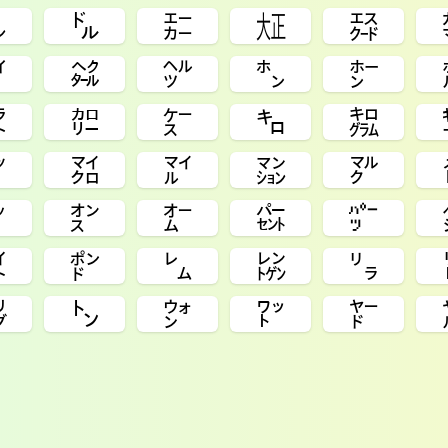
㌥
㌦
㌈
㍽
㌇
㌪
㌶
㌹
㌿
㍂
㌌
㌍
㌜
㌔
㌕
㍅
㍃
㍄
㍇
㍆
㌩
㌉
㌊
㌫
㌬
㌽
㍀
㍕
㍖
㍒
㌡
㌧
㌆
㍗
㍎