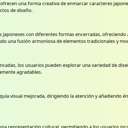
 ofrecen una forma creativa de enmarcar caracteres japon
ectos de diseño.
 japoneses con diferentes formas encerradas, ofreciendo 
reando una fusión armoniosa de elementos tradicionales y m
incadas, los usuarios pueden explorar una variedad de dis
camente agradables.
uía visual mejorada, dirigiendo la atención y añadiendo én
an una representación cultural, permitiendo a los usuarios i