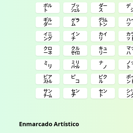
㌾
㌴
㌤
㌓
㌘
㌙
㌄
㌅
㌋
㌛
㌚
㌒
㍉
㍊
㌨
㌮
㌰
㌯
㌠
㌢
㌣
Enmarcado Artístico