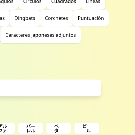
ngulos
Círculos
Cuadrados
Líneas
as
Dingbats
Corchetes
Puntuación
Caracteres japoneses adjuntos
㌁
㌭
㌼
㌱