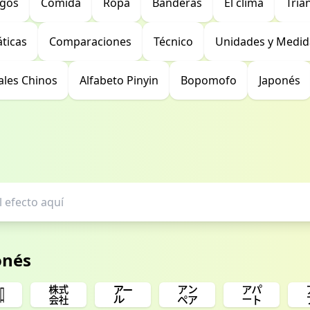
egos
Comida
Ropa
Banderas
El clima
Triá
ticas
Comparaciones
Técnico
Unidades y Medid
ales Chinos
Alfabeto Pinyin
Bopomofo
Japonés
onés
㍼
㍿
㌃
㌂
㌀