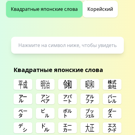
Квадратные японские слова
Корейский
Квадратные японские слова
㍻
㍾
㋿
㍼
㍿
㌃
㌂
㌀
㌁
㌭
㌼
㌱
㌾
㌴
㌤
㌥
㌦
㌈
㍽
㌇