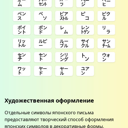
㌊
㌫
㌬
㌻
㌸
㌺
㌷
㌮
㌰
㌯
㌽
㍀
㍕
㍖
㍒
㍑
㍓
㍔
㌟
㌠
㌢
㌣
㌡
㌧
㌆
㍗
㍎
㍏
㍐
Художественная оформление
Отдельные символы японского письма
предоставляют творческий способ оформления
японских символов в декоративные формы,