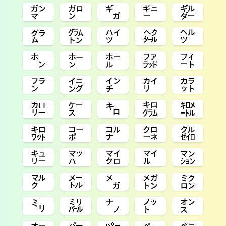
㌏
㌎
㌐
㌑
㌓
㌘
㌙
㌪
㌶
㌹
㌿
㍂
㍁
㌲
㌳
㌵
㌄
㌅
㌋
㌌
㌍
㌜
㌔
㌕
㌖
㌗
㌞
㌝
㌛
㌚
㌒
㍅
㍃
㍄
㍇
㍆
㍍
㍋
㍌
㍈
㍉
㍊
㌨
㌩
㌉