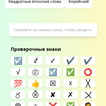
Квадратные японские слова
Корейский
Проверочные знаки
☑
⍻
✓
✔︎
✔️
√
㊣
☑️
✅
⭕️
💯
👍
☒
☓
╳
〥
⨶
✘
✗
〤
⨷
⨻
❌
❎
🙅