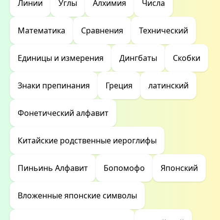
Линии
Углы
Алхимия
Числа
Математика
Сравнения
Технический
Единицы и измерения
Дингбаты
Скобки
Знаки препинания
Греция
латинский
Фонетический алфавит
Китайские родственные иероглифы
Пиньинь Алфавит
Бопомофо
Японский
Вложенные японские символы