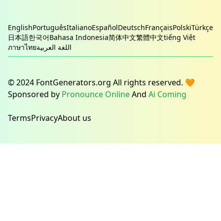
English
Português
Italiano
Español
Deutsch
Français
Polski
Türkçe
日本語
한국어
Bahasa Indonesia
简体中文
繁體中文
tiếng Việt
ภาษาไทย
اللغة العربية
© 2024 FontGenerators.org All rights reserved. 🧡
Sponsored by
Pronounce Online
And
Ai Coming
Terms
Privacy
About us