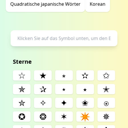
Quadratische japanische Wörter
Korean
Sterne
☆
★
⭒
✫
✩
✯
✰
⋆
⭑
✭
✮
✧
✦
✬
⍟
✪
❂
✶
✴
✵