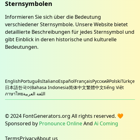
Sternsymbolen
Informieren Sie sich über die Bedeutung
verschiedener Sternsymbole. Unsere Website bietet
detaillierte Beschreibungen für jedes Sternsymbol und
gibt Einblick in deren historische und kulturelle
Bedeutungen.
English
Português
Italiano
Español
Français
Русский
Polski
Türkçe
日本語
한국어
Bahasa Indonesia
简体中文
繁體中文
tiếng Việt
ภาษาไทย
اللغة العربية
© 2024 FontGenerators.org All rights reserved. 🧡
Sponsored by
Pronounce Online
And
Ai Coming
Terms
Privacy
About us