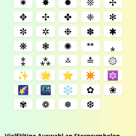
✷
✸
✹
❊
✢
✥
✣
✤
❈
✻
✼
✲
❉
✽
✱
❋
❃
✺
ᕯ
⁎
⁑
⁂
࿏
≛
۞
✨
🌟
⭐
✴
🔯
🌠
🌃
❄
✿
❀
✾
❁
❅
❆
Vielfältige Auswahl an Sternsymbolen