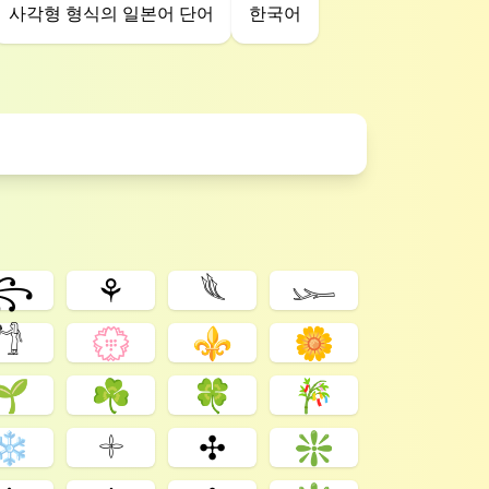
사각형 형식의 일본어 단어
한국어
꧂
⚘
𓆰
𓆱
𓁙
💮
⚜
🌼
🌱
☘
🍀
🎋
❄️
𓇬
✣
❇