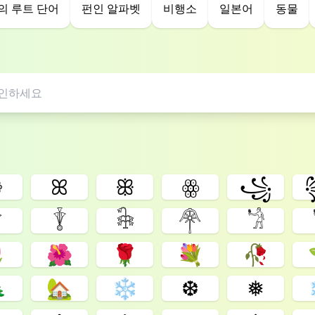
의 루트 단어
펀인 알파벳
비행소
일본어
동물
❁
ꕤ
ꕥ
ꙮ
꧁

𓇊
𓇗
𓋇
𓁋

🌺
🌹
💐
🥀

🏡
❄
❆
❅