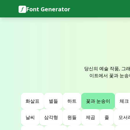
Font Generator
당신의 예술 작품, 그
이트에서 꽃과 눈송
화살표
별들
하트
꽃과 눈송이
체크
날씨
삼각형
원들
제곱
줄
모서