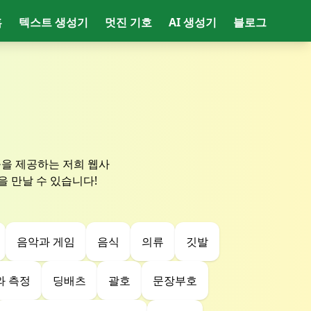
홈
텍스트 생성기
멋진 기호
AI 생성기
블로그
들을 제공하는 저희 웹사
 만날 수 있습니다!
음악과 게임
음식
의류
깃발
와 측정
딩배츠
괄호
문장부호