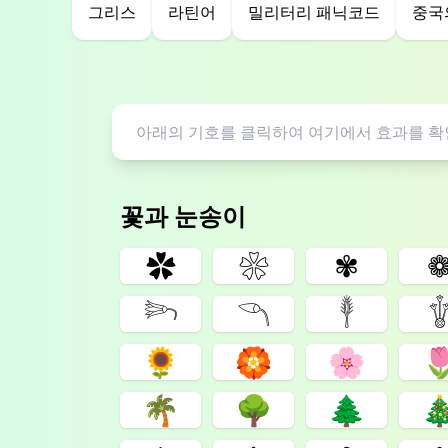
그리스
라틴어
밀리터리 패닉코드
중국
꽃과 눈송이
✿
❀
✾
𓆸
𓆹
𓇣

🌻
🏵️
🌸

🌴
🌳
🌲
