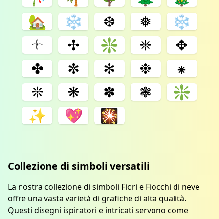
🏡
❄
❆
❅
❄️
𓇬
✣
❇
❈
✥
✤
✼
✻
❉
⁕
❊
❋
✽
❃
❇️
✨
💖
🎇
Collezione di simboli versatili
La nostra collezione di simboli Fiori e Fiocchi di neve
offre una vasta varietà di grafiche di alta qualità.
Questi disegni ispiratori e intricati servono come