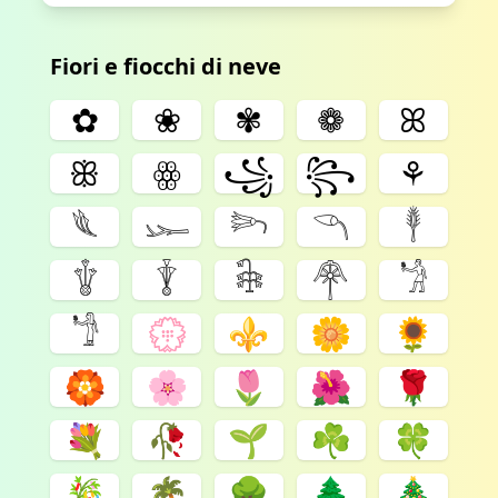
Fiori e fiocchi di neve
✿
❀
✾
❁
ꕤ
ꕥ
ꙮ
꧁
꧂
⚘
𓆰
𓆱
𓆸
𓆹
𓇣
𓇚
𓇊
𓇗
𓋇
𓁋
𓁙
💮
⚜
🌼
🌻
🏵️
🌸
🌷
🌺
🌹
💐
🥀
🌱
☘
🍀
🎋
🌴
🌳
🌲
🎄