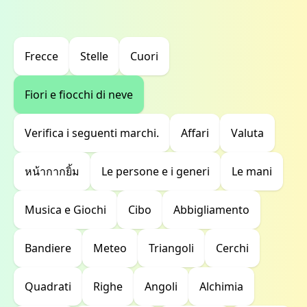
Frecce
Stelle
Cuori
Fiori e fiocchi di neve
Verifica i seguenti marchi.
Affari
Valuta
หน้ากากยิ้ม
Le persone e i generi
Le mani
Musica e Giochi
Cibo
Abbigliamento
Bandiere
Meteo
Triangoli
Cerchi
Quadrati
Righe
Angoli
Alchimia