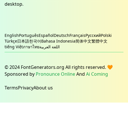
desktop.
English
Português
Español
Deutsch
Français
Русский
Polski
Türkçe
日本語
한국어
Bahasa Indonesia
简体中文
繁體中文
tiếng Việt
ภาษาไทย
اللغة العربية
© 2024 FontGenerators.org All rights reserved. 🧡
Sponsored by
Pronounce Online
And
Ai Coming
Terms
Privacy
About us