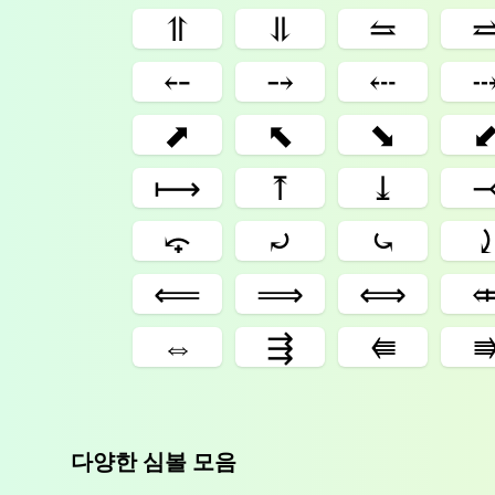
⥣
⥥
⥦
⤌
⤍
⤎
⬈
⬉
⬊
⟼
⤒
⤓
⤽
⤾
⤿
⟸
⟹
⟺
⇔
⇶
⭅
다양한 심볼 모음