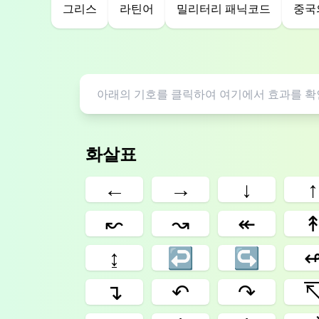
그리스
라틴어
밀리터리 패닉코드
중국
화살표
←
→
↓
↑
↜
↝
↞
↨
↩
↪
↴
↶
↷