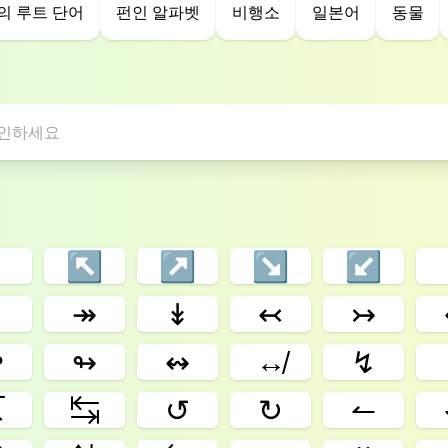
의 루트 단어
펀인 알파벳
비행소
일본어
동물
↖
↗
↘
↙
↟
↠
↡
↢
↣
↫
↬
↭
↮
↯
↸
↹
↺
↻
↼