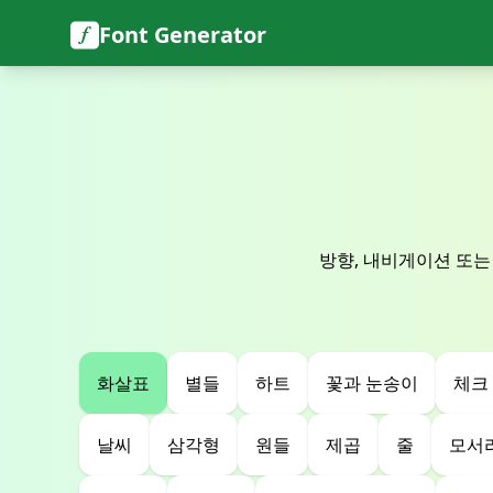
Font Generator
방향, 내비게이션 또는
화살표
별들
하트
꽃과 눈송이
체크
날씨
삼각형
원들
제곱
줄
모서