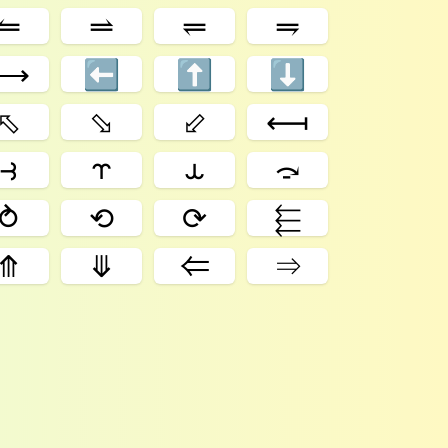
⥪
⥬
⥫
⥭
⟷
⬅
⬆
⬇
⬁
⬂
⬃
⟻
⥽
⥾
⥿
⤼
⥁
⟲
⟳
⬱
⤊
⤋
⇐
⇒