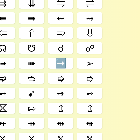
⇉
⇊
⇋
⇌
⇚
⇛
⇜
⇝
⇦
⇧
⇨
⇩
☊
☋
☌
☍
➟
➠
➡
➢
➫
➬
➭
➮
➸
➹
➺
➻
⌧
⇰
⇫
⇬
⇷
⇸
⇹
⇺
⤯
⤰
⤱
⤲