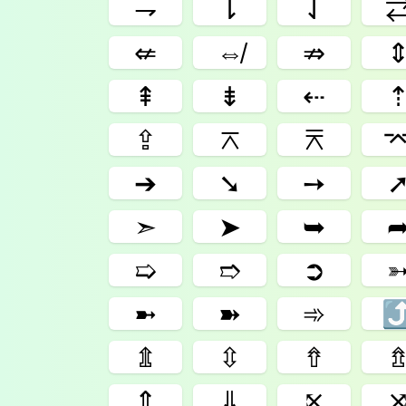
⇁
⇂
⇃
⇍
⇎
⇏
⇞
⇟
⇠
⇪
⌅
⌆
➔
➘
➙
➣
➤
➥
➯
➱
➲
➼
➽
➾
⇭
⇳
⇮
⇑
⇓
⤪