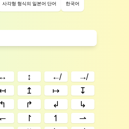
사각형 형식의 일본어 단어
한국어
↔
↕
↚
↛
↤
↥
↦
↧
↰
↱
↲
↳
↽
↾
↿
⇀