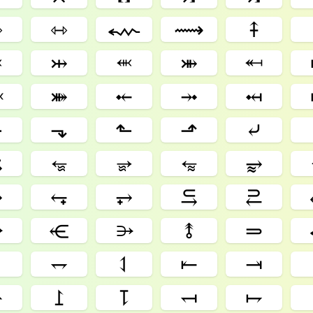
⇾
⇿
⬳
⟿
⤉
⬹
⤔
⬺
⤕
⬶
⬽
⤘
⤝
⤞
⤟
⬐
⬎
⬑
⬏
⤶
⥸
⭂
⭈
⭊
⥵
⥴
⥆
⥅
⥹
⥻
⭃
⥺
⭄
⥉
⥰
⥏
⥐
⥑
⥒
⥓
⥛
⥜
⥝
⥞
⥟