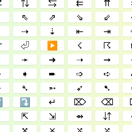
⇄
⇅
⇆
⇇
⇈
⇕
⇖
⇗
⇘
⇙
⇡
⇢
⇣
⇤
⇥
⌤
⏎
▶
☇
☈
➚
➛
➜
➝
➞
➦
➧
➨
➩
➪
➳
➴
➵
➶
➷
⤴
⤵
↵
⌦
⌫
⇯
⇱
⇲
⇴
⇵
⤨
⤧
⤩
⤭
⤮