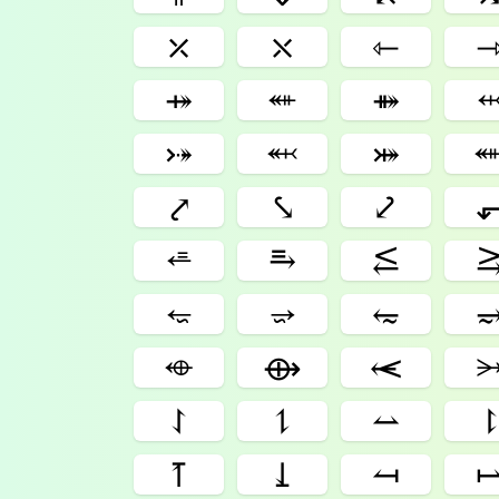
⤫
⤬
⇽
⤀
⬵
⤁
⤐
⬼
⤗
⤤
⤥
⤦
⭀
⥱
⥶
⭋
⭌
⥳
⬲
⟴
⥷
⥌
⥍
⥎
⥘
⥙
⥚