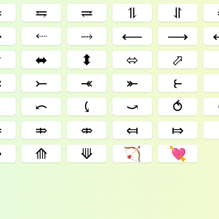
⥨
⥧
⥩
⥮
⥯
⤏
⬸
⤑
⟵
⟶
⬋
⬌
⬍
⬄
⬀
⤙
⤚
⤛
⤜
⥼
⤸
⤺
⤹
⤻
⥀
⤂
⤃
⤄
⤆
⤇
⭆
⟰
⟱
🏹
💘