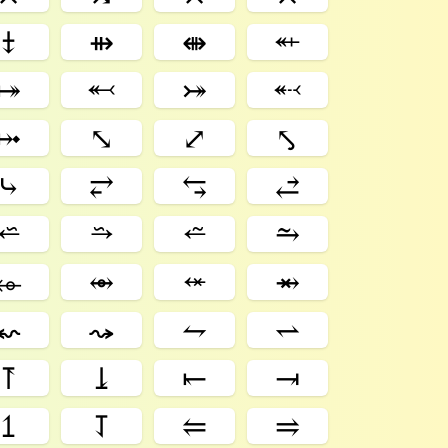
⤈
⇻
⇼
⬴
⤅
⬻
⤖
⬷
⤠
⤡
⤢
⤣
⤷
⥂
⥃
⥄
⭁
⭇
⭉
⥲
⬰
⥈
⬾
⥇
⬿
⤳
⥊
⥋
⥔
⥕
⥖
⥗
⥠
⥡
⥢
⥤