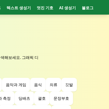
홈
텍스트 생성기
멋진 기호
AI 생성기
블로그
탐색해보세요. 그래픽 디
음악과 게임
음식
의류
깃발
와 측정
딩배츠
괄호
문장부호