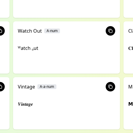
Watch Out
Cl
A-num
ᵂatch ₒut
𝐂𝐥
Vintage
M
A-a-num
𝑽𝒊𝒏𝒕𝒂𝒈𝒆
𝗠