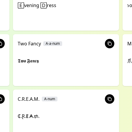
🄴vening 🄳ress
ነo
Two Fancy
M
A-a-num
𝕿𝖜𝖔 𝕱𝖆𝖓𝖈𝖞
爪
C.R.E.A.M.
A-num
₵.Ɽ.Ɇ.₳.₥.