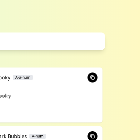
ooky
A-a-num
𝕠𝕜𝕪
ark Bubbles
A-num