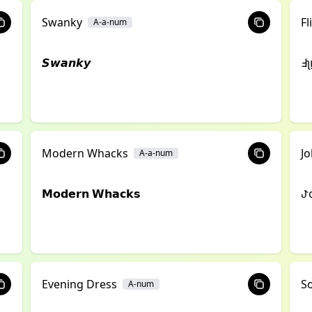
Swanky
Fl
A-a-num
𝙎𝙬𝙖𝙣𝙠𝙮
ꓞʅ
Modern Whacks
Jo
A-a-num
𝗠𝗼𝗱𝗲𝗿𝗻 𝗪𝗵𝗮𝗰𝗸𝘀
ꚠ
Evening Dress
S
A-num