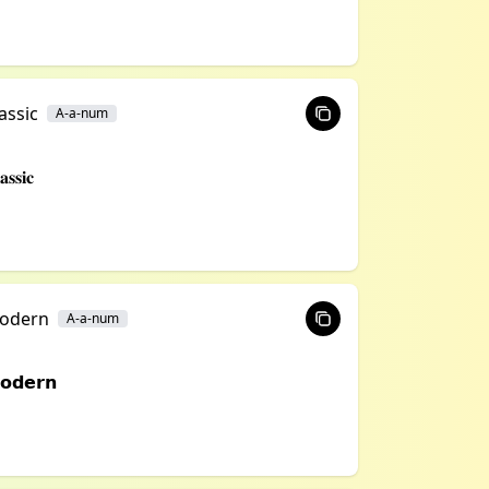
assic
A-a-num
𝐚𝐬𝐬𝐢𝐜
odern
A-a-num
𝗼𝗱𝗲𝗿𝗻