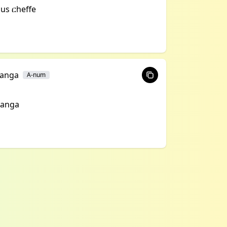
us ርheffe
anga
A-num
anga