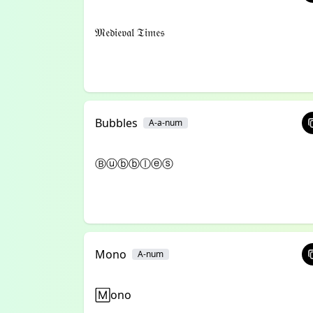
𝔐𝔢𝔡𝔦𝔢𝔳𝔞𝔩 𝔗𝔦𝔪𝔢𝔰
Bubbles
A-a-num
Ⓑⓤⓑⓑⓛⓔⓢ
Mono
A-num
🄼ono