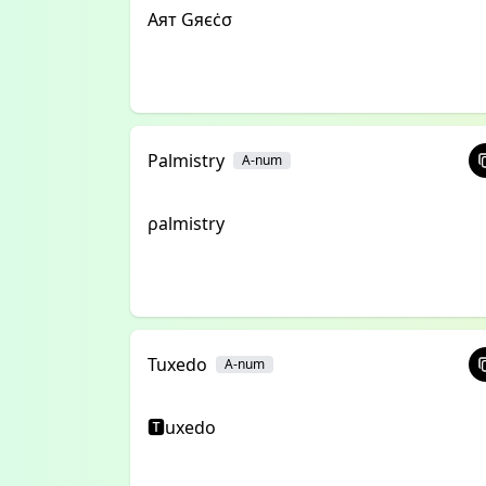
Αят Gяєċσ
Palmistry
A-num
ρalmistry
Tuxedo
A-num
🆃uxedo