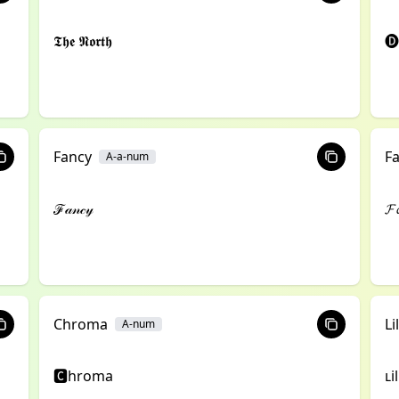
𝕿𝖍𝖊 𝕹𝖔𝖗𝖙𝖍
🅓
Fancy
F
A-a-num
ℱ𝒶𝓃𝒸𝓎
𝓕
Chroma
Li
A-num
🅲hroma
ʟi