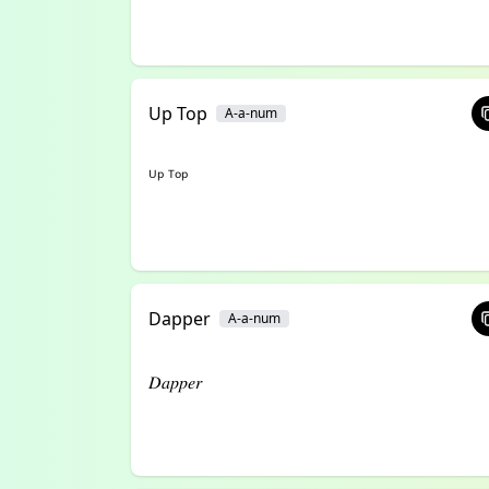
Up Top
A-a-num
ᵁᵖ ᵀᵒᵖ
Dapper
A-a-num
𝐷𝑎𝑝𝑝𝑒𝑟