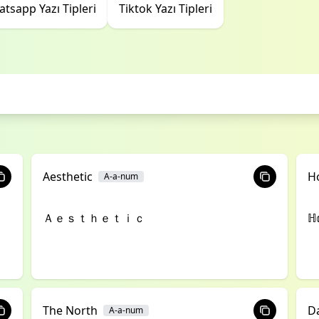
tsapp Yazı Tipleri
Tiktok Yazı Tipleri
Aesthetic
H
A-a-num
Ａｅｓｔｈｅｔｉｃ
ℍ
The North
D
A-a-num