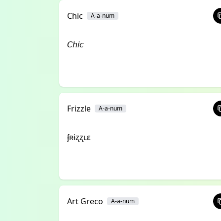
Chic
A-a-num
𝘊𝘩𝘪𝘤
Frizzle
A-a-num
ʄʀɨʐʐʟɛ
Art Greco
A-a-num