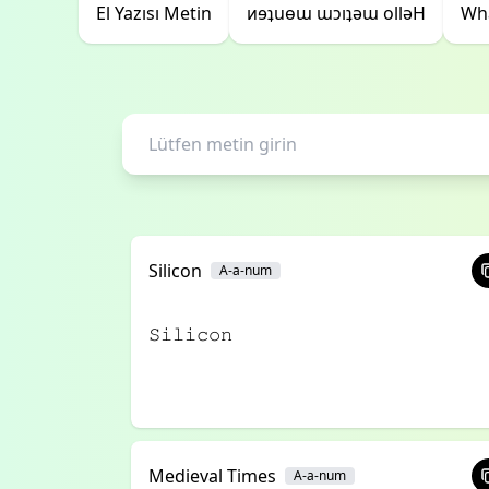
El Yazısı Metin
ᴎɘʇuɵɯ ɯɔıʇǝɯ ollǝH
Wha
Silicon
A-a-num
𝚂𝚒𝚕𝚒𝚌𝚘𝚗
Medieval Times
A-a-num