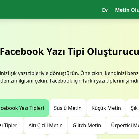
Ev
Metin Ol
Facebook Yazı Tipi Oluşturuc
izi şık yazı tipleriyle dönüştürün. Öne çıkın, kendinizi benze
tlenizin ilgisini çekin. Facebook için farklı yazı tiplerini şimd
cebook Yazı Tipleri
Süslü Metin
Küçük Metin
Şık
ı Tipleri
Altı Çizili Metin
Glitch Metin
Ürpertici M