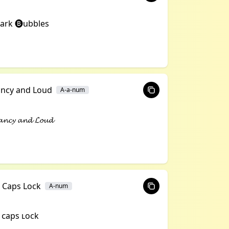
ark 🅑ubbles
ancy and Loud
A-a-num
𝓷𝓬𝔂 𝓪𝓷𝓭 𝓛𝓸𝓾𝓭
l Caps Lock
A-num
l ᴄaps ʟock