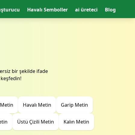
uşturucu
Havalı Semboller
ai üreteci
Blog
u
rsiz bir şekilde ifade
i keşfedin!
 Metin
Havalı Metin
Garip Metin
etin
Üstü Çizili Metin
Kalın Metin