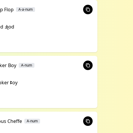
ip Flop
A-a-num
ᴉd ꓞʅod
ker Boy
A-num
oker ꔪoy
ous Cheffe
A-num