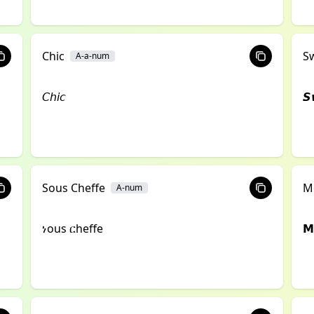
Chic
S
A-a-num
𝘊𝘩𝘪𝘤
𝙎
Sous Cheffe
M
A-num
ነous ርheffe
𝗠