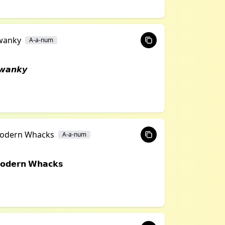
wanky
A-a-num
𝙬𝙖𝙣𝙠𝙮
odern Whacks
A-a-num
𝗼𝗱𝗲𝗿𝗻 𝗪𝗵𝗮𝗰𝗸𝘀