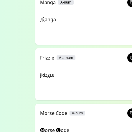
Manga
A-num
爪anga
Frizzle
A-a-num
ʄʀɨʐʐʟɛ
Morse Code
A-num
🅜orse 🅒ode