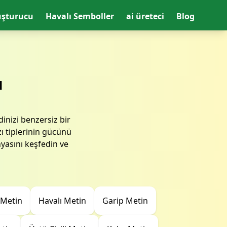
uşturucu
Havalı Semboller
ai üreteci
Blog
u
inizi benzersiz bir
zı tiplerinin gücünü
yasını keşfedin ve
 Metin
Havalı Metin
Garip Metin