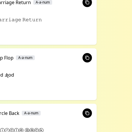
arriage Return
A-a-num
𝚊𝚛𝚛𝚒𝚊𝚐𝚎 𝚁𝚎𝚝𝚞𝚛𝚗
ip Flop
A-a-num
ᴉd ꓞʅod
rcle Back
A-a-num
ⓘⓡⓒⓛⓔ Ⓑⓐⓒⓚ