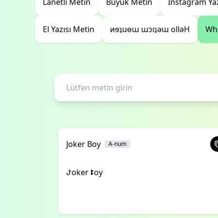
Lanetli Metin
Büyük Metin
Instagram Yaz
El Yazısı Metin
ᴎɘʇuɵɯ ɯɔıʇǝɯ ollǝH
Wha
Joker Boy
A-num
ꚠoker ꔪoy