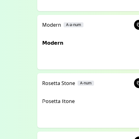
Modern
A-a-num
𝗠𝗼𝗱𝗲𝗿𝗻
Rosetta Stone
A-num
𐌐osetta 𐌔tone