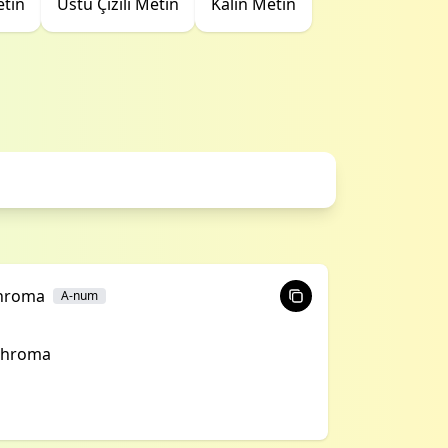
etin
Üstü Çizili Metin
Kalın Metin
hroma
A-num
hroma