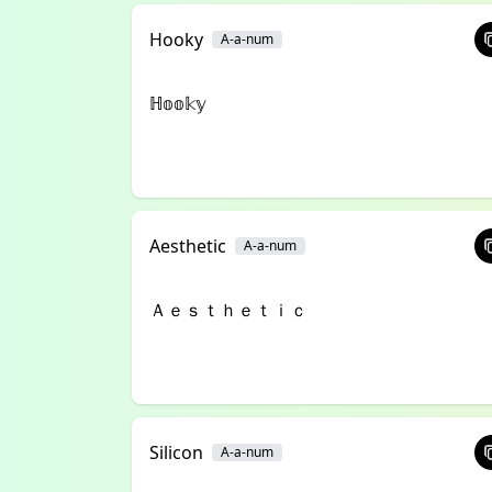
Hooky
A-a-num
ℍ𝕠𝕠𝕜𝕪
Aesthetic
A-a-num
Ａｅｓｔｈｅｔｉｃ
Silicon
A-a-num