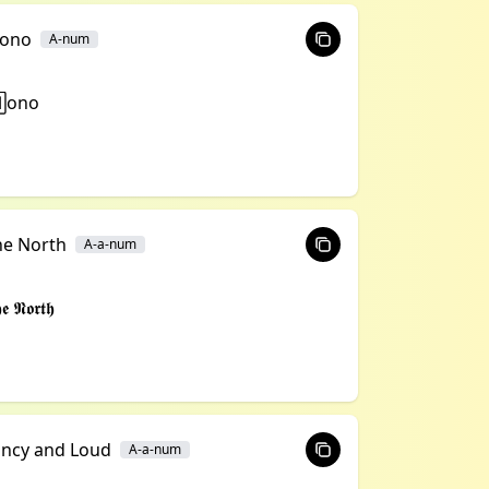
ono
A-num
ono
he North
A-a-num
𝖊 𝕹𝖔𝖗𝖙𝖍
ancy and Loud
A-a-num