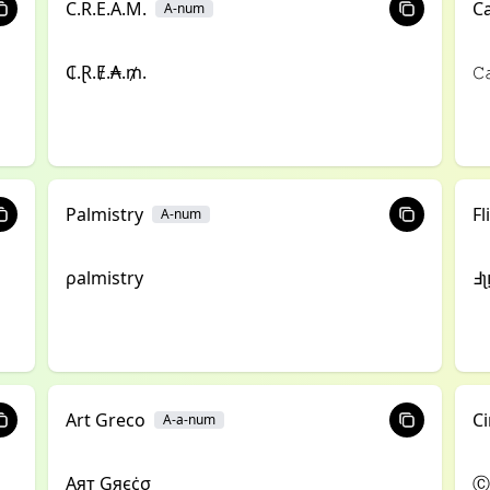
C.R.E.A.M.
C
A-num
₵.Ɽ.Ɇ.₳.₥.
𝙲
Palmistry
Fl
A-num
ρalmistry
ꓞʅ
Art Greco
Ci
A-a-num
Αят Gяєċσ
Ⓒ