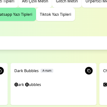
ı Tipleri
Altı Çizili Metin
Glitch Metin
Ürpertici M
tsapp Yazı Tipleri
Tiktok Yazı Tipleri
Dark Bubbles
C
A-num
🅓ark 🅑ubbles
