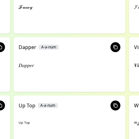
ℱ𝒶𝓃𝒸𝓎
𝓕
Dapper
V
A-a-num
𝐷𝑎𝑝𝑝𝑒𝑟
𝑽𝒊
Up Top
W
A-a-num
ᵁᵖ ᵀᵒᵖ
ᵂa