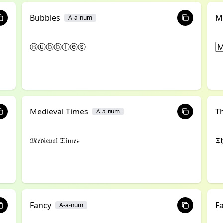
Bubbles
M
A-a-num
Ⓑⓤⓑⓑⓛⓔⓢ

Medieval Times
T
A-a-num
𝔐𝔢𝔡𝔦𝔢𝔳𝔞𝔩 𝔗𝔦𝔪𝔢𝔰
𝕿𝖍
Fancy
F
A-a-num