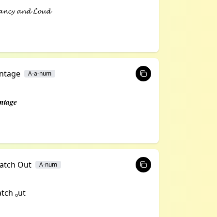
𝓷𝓬𝔂 𝓪𝓷𝓭 𝓛𝓸𝓾𝓭
intage
A-a-num
𝒏𝒕𝒂𝒈𝒆
atch Out
A-num
tch ₒut