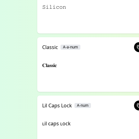
𝚂𝚒𝚕𝚒𝚌𝚘𝚗
Classic
A-a-num
𝐂𝐥𝐚𝐬𝐬𝐢𝐜
Lil Caps Lock
A-num
ʟil ᴄaps ʟock