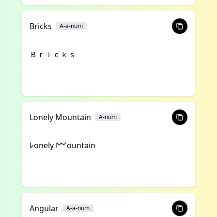
Bricks
A-a-num
Ｂｒｉｃｋｓ
Lonely Mountain
A-num
𐌋onely 𐌌ountain
Angular
A-a-num