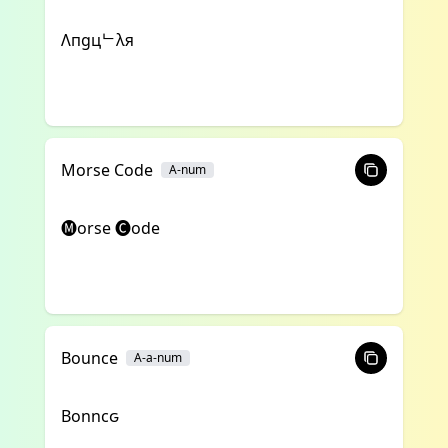
Λпgцᄂλя
Morse Code
A-num
🅜orse 🅒ode
Bounce
A-a-num
Bonncԍ