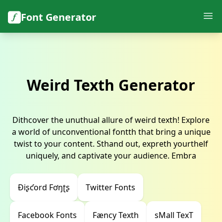
Font Generator
Weird Texth Generator
Dithcover the unuthual allure of weird texth! Explore
a world of unconventional fontth that bring a unique
twist to your content. Sthand out, expreth yourthelf
uniquely, and captivate your audience. Embra
Ɖiʂƈord Fơŋʈʂ
Twitter Fonts
Facebook Fonts
Fæncy Texth
sMall TexT