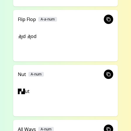
Flip Flop
A-a-num
ꓞʅᴉd ꓞʅod
Nut
A-num
▛▟ut
All Ways
A-num