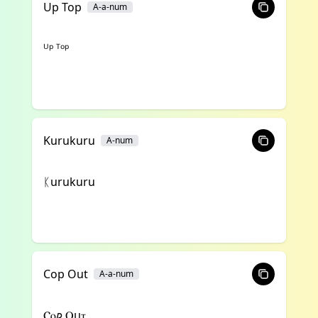
Up Top
A-a-num
ᵁᵖ ᵀᵒᵖ
Kurukuru
A-num
ᛕurukuru
Cop Out
A-a-num
Ⲥⲟⳏ Ⲟⳙⲧ