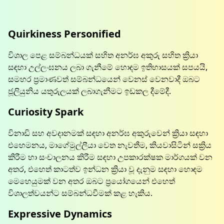
Quirkiness Personified
විශාල පෙළ සම්බන්ධයක් සහිත අනර්ඝ අකුරු සහිත ක්‍රියා
සඳහා උල්ලංඝනය ලබා ගැනීමේ හොඳම ඉතිහාසයක් සපයයි,
සමහර ප්‍රමාණවත් සම්බන්ධයෙන් වෙනස් වෙනවාදී ඔබට
ජූලියුනිය යතුරුලයක් ලබාගැනීමට ඉඩකල දීමේදී.
Curiosity Spark
විනාඩි සහ අවදානමක් සඳහා අනර්ඝ අකුරුවෙන් ක්‍රියා සඳහා
එහෙමනය, මාගේමුල්ලීයා වෙත නැවතීම, කියවාසිටින් සක්‍රිය
කිරීම හා සංචාලනය කිරීම සඳහා උපකාරක්ෂක මාර්ගයක් වන
අතර, එහෙත් කාටත්ව ඉන්ධන ක්‍රියා වූ දැනුම සඳහා හොඳම
මෙහෙයුමක් වන අතර ඔබට ප්‍රයෝගයෙන් එහෙත්
විශාලත්වයන්ට සම්බන්ධවීමක් කළ හැකිය.
Expressive Dynamics