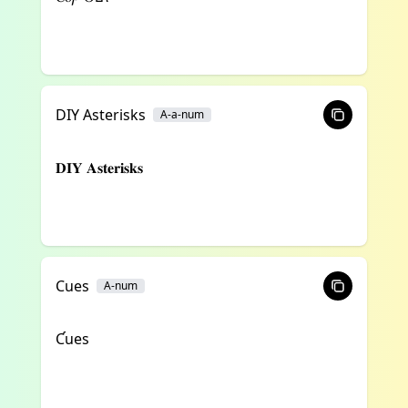
DIY Asterisks
A-a-num
𝐃𝐈𝐘 𝐀𝐬𝐭𝐞𝐫𝐢𝐬𝐤𝐬
Cues
A-num
Ƈues