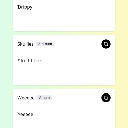
Ɗrippy
Skullies
A-a-num
𝚂𝚔𝚞𝚕𝚕𝚒𝚎𝚜
Weeeee
A-num
ᵂeeeee