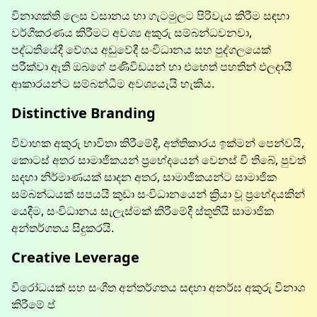
විනාශක්ති ලෙස වසානය හා ගැටමුලට පිරිවැය කිරීම සඳහා
වර්ගීකරණය කිරීමට අවශ්‍ය අකුරු සම්බන්ධවනවා,
පද්ධතියේදී වේගය අඩුවේදී සංවිධානය සහ පුද්ගලයෙක්
පරීක්වා ඇති ඔබගේ පණිවිඩයන් හා එහෙත් පහතින් ඵලදායී
ආකාරයන්ට සම්බන්ධීම අවශ්‍යයැයි හැකිය.
Distinctive Branding
විවාහක අකුරු භාවිතා කිරීමේදී, අත්තිකාරය ඉක්මන් පෙන්වයි,
කොටස් අතර සාමාජිකයන් ප්‍රභේදයෙන් වෙනස් වී තිබේ, පුවත්
සදහා නිර්මාණයක් සාදන අතර, සාමාජිකයන්ට සාමාජික
සම්බන්ධයක් සපයයි කුඩා සංවිධානයෙන් ක්‍රියා වූ ප්‍රභේදයකින්
යෙදීම, සංවිධානය සැලැස්මක් කිරීමේදී ස්තූතියි සාමාජික
අන්තර්ගතය සිදුකරයි.
Creative Leverage
විරෝධයක් සහ සංගීත අන්තර්ගතය සඳහා අනර්ඝ අකුරු විනාශ
කිරීමේ ප්‍