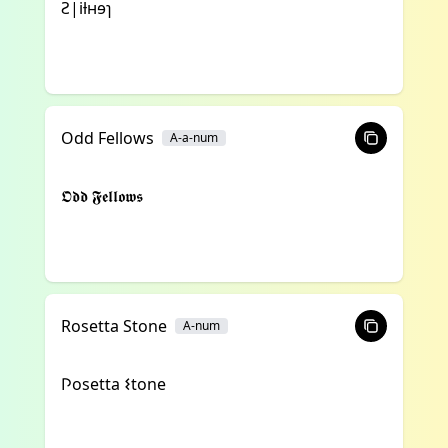
Ꙅ|iƚʜɘɿ
Odd Fellows
A-a-num
𝕺𝖉𝖉 𝕱𝖊𝖑𝖑𝖔𝖜𝖘
Rosetta Stone
A-num
𐌐osetta 𐌔tone