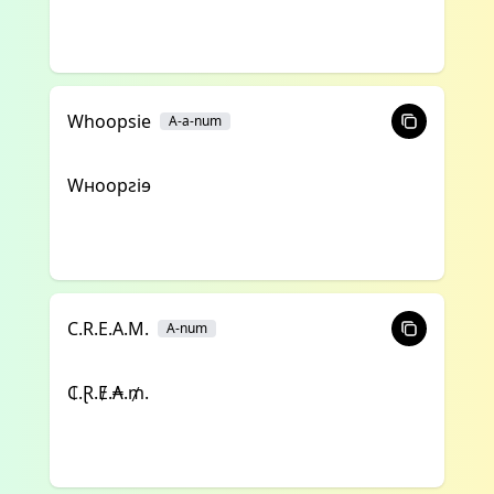
Whoopsie
A-a-num
Wʜoopƨiɘ
C.R.E.A.M.
A-num
₵.Ɽ.Ɇ.₳.₥.