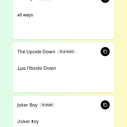
ᴀll ᴡays
The Upside Down
A-a-num
ꓕμԍ ꓵbƨᴉdԍ Doʍn
Joker Boy
A-num
ꚠoker ꔪoy