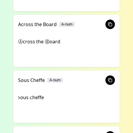
Across the Board
A-num
Ⓐcross the Ⓑoard
Sous Cheffe
A-num
ነous ርheffe