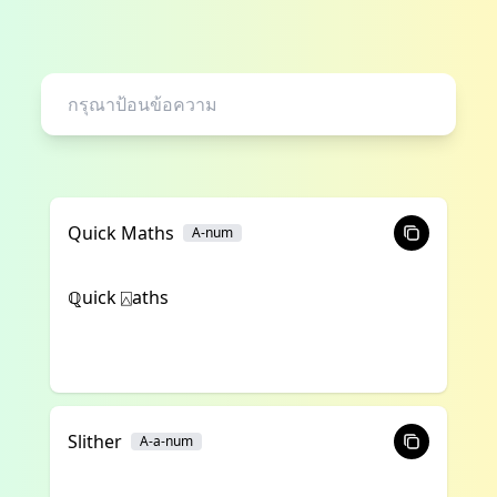
Quick Maths
A-num
ℚuick ⍓aths
Slither
A-a-num