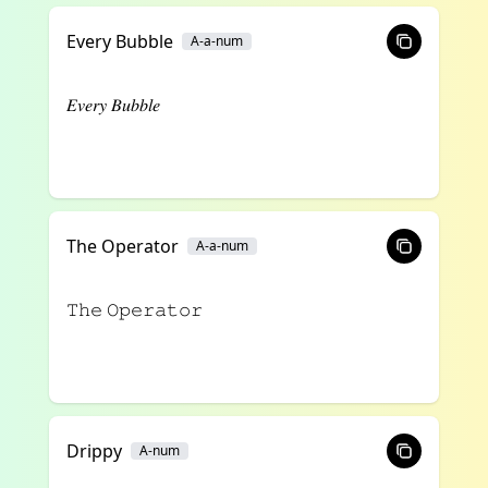
Every Bubble
A-a-num
𝐸𝑣𝑒𝑟𝑦 𝐵𝑢𝑏𝑏𝑙𝑒
The Operator
A-a-num
𝚃𝚑𝚎 𝙾𝚙𝚎𝚛𝚊𝚝𝚘𝚛
Drippy
A-num