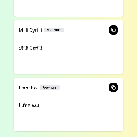
Milli Cyrilli
A-a-num
𝔐𝔦𝔩𝔩𝔦 ℭ𝔶𝔯𝔦𝔩𝔩𝔦
I See Ew
A-a-num
Ꙇ ᔑᥱᥱ ᙓω