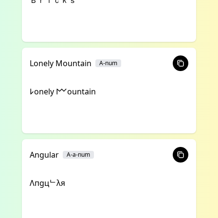
Ｂｒｉｃｋｓ
Lonely Mountain
A-num
𐌋onely 𐌌ountain
Angular
A-a-num
Λпgцᄂλя