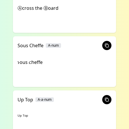
Ⓐcross the Ⓑoard
Sous Cheffe
A-num
ነous ርheffe
Up Top
A-a-num
ᵁᵖ ᵀᵒᵖ