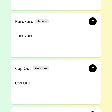
Kurukuru
A-num
ᛕurukuru
Cop Out
A-a-num
Ⲥⲟⳏ Ⲟⳙⲧ