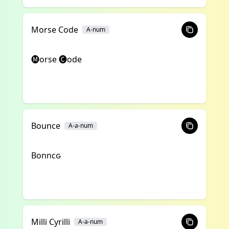
Morse Code
A-num
🅜orse 🅒ode
Bounce
A-a-num
Bonncԍ
Milli Cyrilli
A-a-num