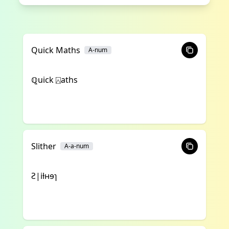
Quick Maths
A-num
ℚuick ⍓aths
Slither
A-a-num
Ꙅ|iƚʜɘɿ