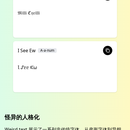
𝔐𝔦𝔩𝔩𝔦 ℭ𝔶𝔯𝔦𝔩𝔩𝔦
I See Ew
A-a-num
Ꙇ ᔑᥱᥱ ᙓω
怪异的人格化
Weird text 展示了一系列非传统字体，从变形字体到异想