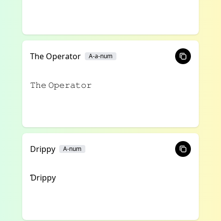
The Operator
A-a-num
𝚃𝚑𝚎 𝙾𝚙𝚎𝚛𝚊𝚝𝚘𝚛
Drippy
A-num
Ɗrippy