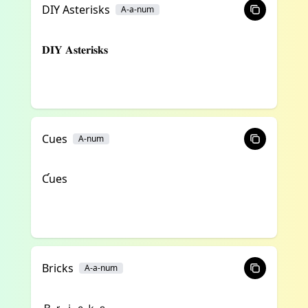
DIY Asterisks
A-a-num
𝐃𝐈𝐘 𝐀𝐬𝐭𝐞𝐫𝐢𝐬𝐤𝐬
Cues
A-num
Ƈues
Bricks
A-a-num