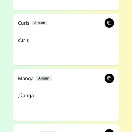
Curls
A-num
ƈurls
Manga
A-num
爪anga