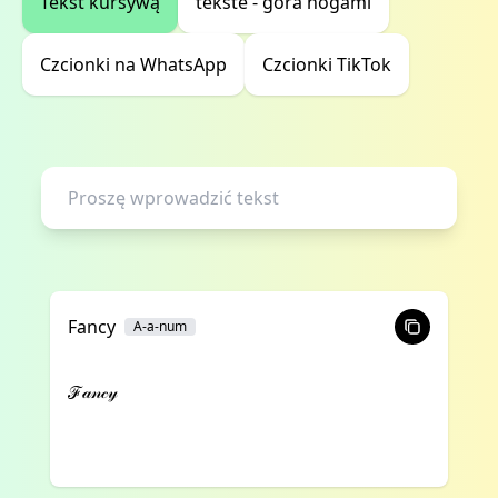
Tekst kursywą
tekste - góra nogami
Czcionki na WhatsApp
Czcionki TikTok
Fancy
A-a-num
ℱ𝒶𝓃𝒸𝓎