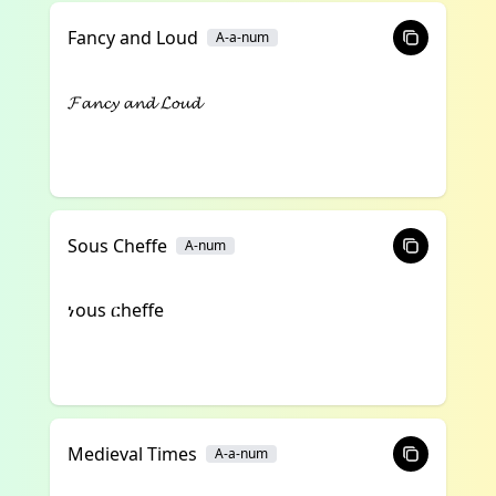
Fancy and Loud
A-a-num
𝓕𝓪𝓷𝓬𝔂 𝓪𝓷𝓭 𝓛𝓸𝓾𝓭
Sous Cheffe
A-num
ነous ርheffe
Medieval Times
A-a-num