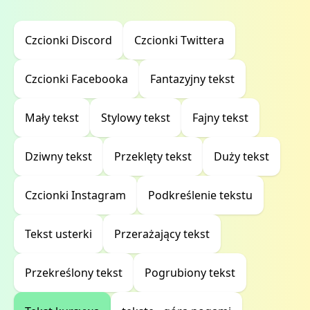
Czcionki Discord
Czcionki Twittera
Czcionki Facebooka
Fantazyjny tekst
Mały tekst
Stylowy tekst
Fajny tekst
Dziwny tekst
Przeklęty tekst
Duży tekst
Czcionki Instagram
Podkreślenie tekstu
Tekst usterki
Przerażający tekst
Przekreślony tekst
Pogrubiony tekst