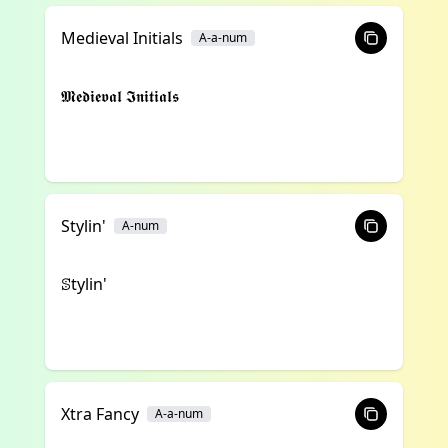
Medieval Initials
A-a-num
𝕸𝖊𝖉𝖎𝖊𝖛𝖆𝖑 𝕴𝖓𝖎𝖙𝖎𝖆𝖑𝖘
Stylin'
A-num
ꕷtylin'
Xtra Fancy
A-a-num