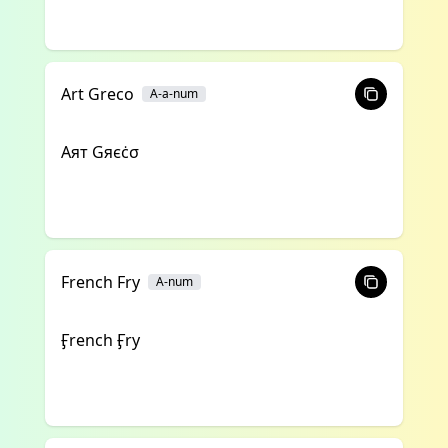
Art Greco
A-a-num
Αят Gяєċσ
French Fry
A-num
Ӻrench Ӻry