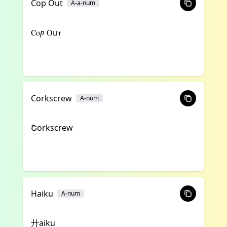
Cop Out
A-a-num
Ⲥⲟⳏ Ⲟⳙⲧ
Corkscrew
A-num
Շorkscrew
Haiku
A-num
廾aiku