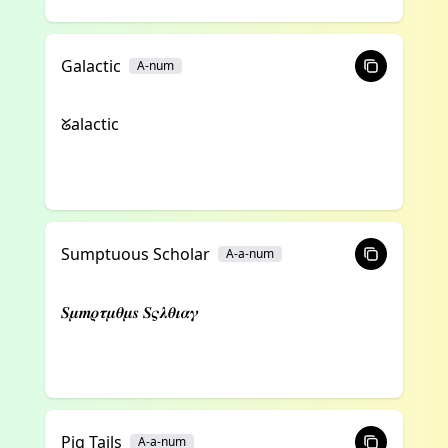
Galactic
A-num
ᘜalactic
Sumptuous Scholar
A-a-num
𝑺𝝁𝒎𝝆𝝉𝝁𝜽𝝁𝒔 𝑺𝝇𝝀𝜽𝜾𝜶𝜸
Pig Tails
A-a-num