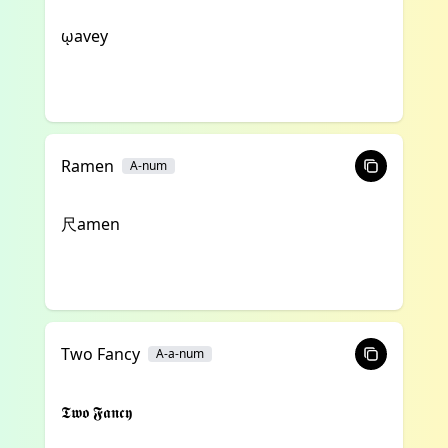
ῳavey
Ramen
A-num
尺amen
Two Fancy
A-a-num
𝕿𝖜𝖔 𝕱𝖆𝖓𝖈𝖞