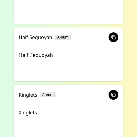
Half Sequoyah
A-num
ꖾalf ᛢequoyah
Ringlets
A-num
૨inglets