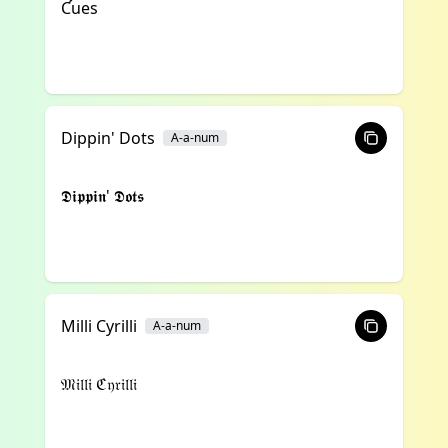
Ƈues
Dippin' Dots
A-a-num
𝕯𝖎𝖕𝖕𝖎𝖓' 𝕯𝖔𝖙𝖘
Milli Cyrilli
A-a-num
𝔐𝔦𝔩𝔩𝔦 ℭ𝔶𝔯𝔦𝔩𝔩𝔦