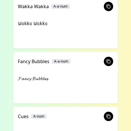
Wakka Wakka
A-a-num
ᙎᥲƙƙᥲ ᙎᥲƙƙᥲ
Fancy Bubbles
A-a-num
𝓕𝓪𝓷𝓬𝔂 𝓑𝓾𝓫𝓫𝓵𝓮𝓼
Cues
A-num