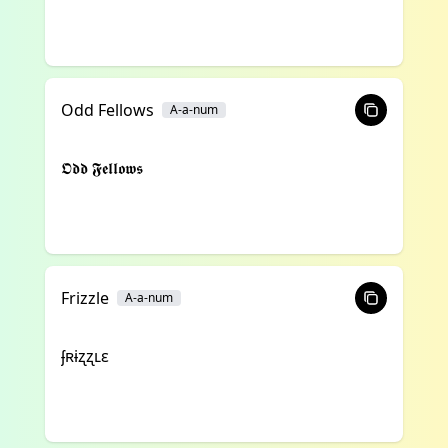
Odd Fellows
A-a-num
𝕺𝖉𝖉 𝕱𝖊𝖑𝖑𝖔𝖜𝖘
Frizzle
A-a-num
ʄʀɨʐʐʟɛ