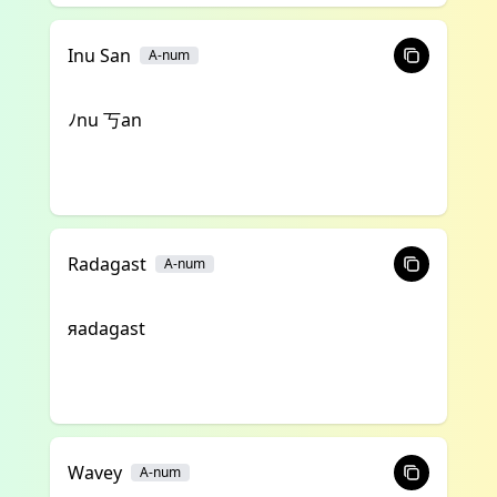
Inu San
A-num
ﾉnu 丂an
Radagast
A-num
яadagast
Wavey
A-num