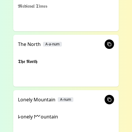
𝔐𝔢𝔡𝔦𝔢𝔳𝔞𝔩 𝔗𝔦𝔪𝔢𝔰
The North
A-a-num
𝕿𝖍𝖊 𝕹𝖔𝖗𝖙𝖍
Lonely Mountain
A-num
𐌋onely 𐌌ountain