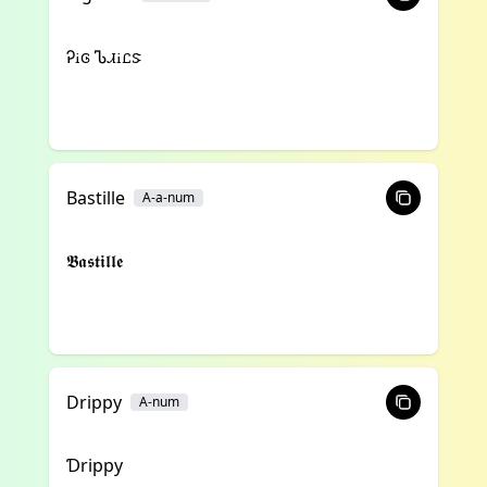
Ꭾꭵꮆ Ꮦꮧꭵꮭꮥ
Bastille
A-a-num
𝕭𝖆𝖘𝖙𝖎𝖑𝖑𝖊
Drippy
A-num
Ɗrippy