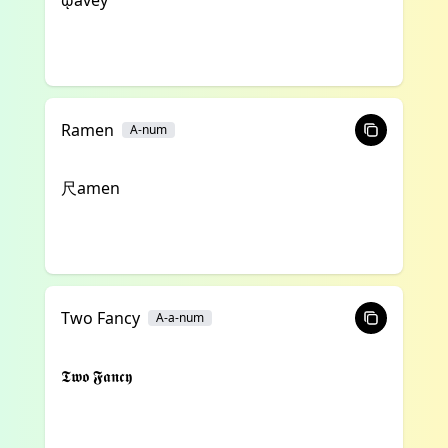
ῳavey
Ramen
A-num
尺amen
Two Fancy
A-a-num
𝕿𝖜𝖔 𝕱𝖆𝖓𝖈𝖞