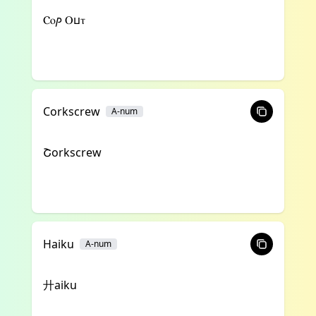
Ⲥⲟⳏ Ⲟⳙⲧ
Corkscrew
A-num
Շorkscrew
Haiku
A-num
廾aiku