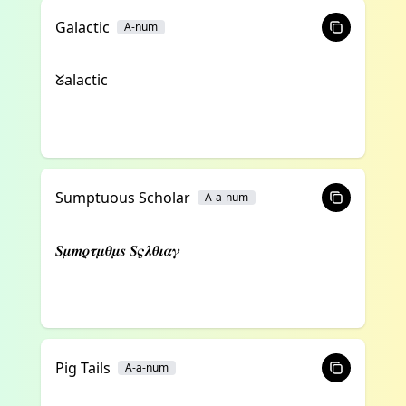
Galactic
A-num
ᘜalactic
Sumptuous Scholar
A-a-num
𝑺𝝁𝒎𝝆𝝉𝝁𝜽𝝁𝒔 𝑺𝝇𝝀𝜽𝜾𝜶𝜸
Pig Tails
A-a-num