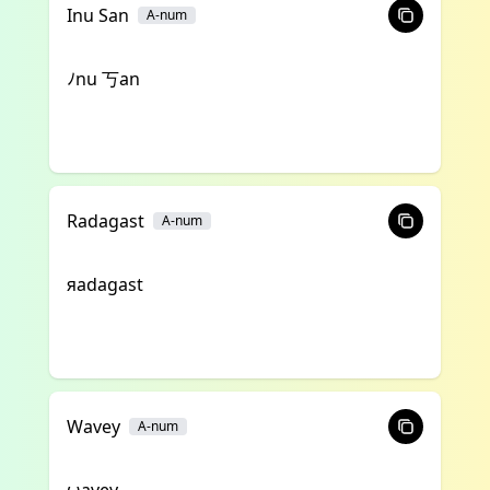
Inu San
A-num
ﾉnu 丂an
Radagast
A-num
яadagast
Wavey
A-num