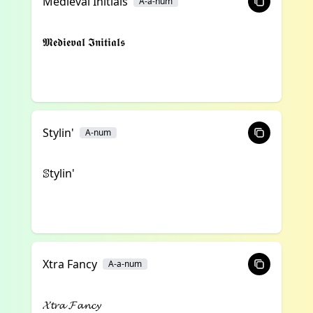
Medieval Initials
A-a-num
𝕸𝖊𝖉𝖎𝖊𝖛𝖆𝖑 𝕴𝖓𝖎𝖙𝖎𝖆𝖑𝖘
Stylin'
A-num
ꕷtylin'
Xtra Fancy
A-a-num
𝓧𝓽𝓻𝓪 𝓕𝓪𝓷𝓬𝔂