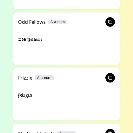
Odd Fellows
A-a-num
𝕺𝖉𝖉 𝕱𝖊𝖑𝖑𝖔𝖜𝖘
Frizzle
A-a-num
ʄʀɨʐʐʟɛ