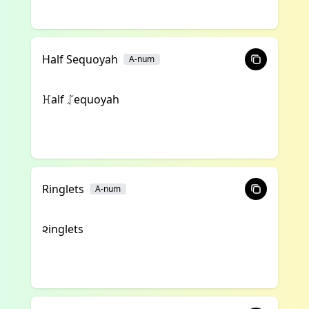
Half Sequoyah
A-num
ꖾalf ᛢequoyah
Ringlets
A-num
૨inglets