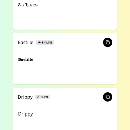
Ꭾꭵꮆ Ꮦꮧꭵꮭꮥ
Bastille
A-a-num
𝕭𝖆𝖘𝖙𝖎𝖑𝖑𝖊
Drippy
A-num
Ɗrippy