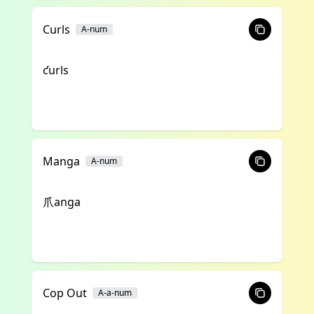
Curls
A-num
ƈurls
Manga
A-num
爪anga
Cop Out
A-a-num