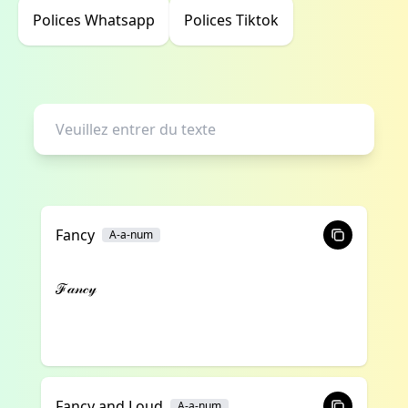
Polices Whatsapp
Polices Tiktok
Fancy
A-a-num
ℱ𝒶𝓃𝒸𝓎
Fancy and Loud
A-a-num