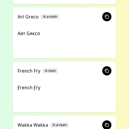
Art Greco
A-a-num
Αят Gяєċσ
French Fry
A-num
Ӻrench Ӻry
Wakka Wakka
A-a-num