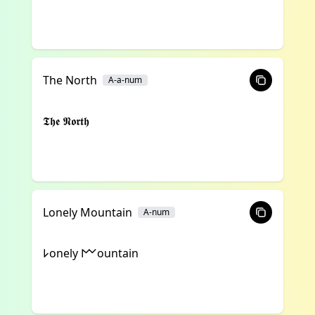
The North
A-a-num
𝕿𝖍𝖊 𝕹𝖔𝖗𝖙𝖍
Lonely Mountain
A-num
𐌋onely 𐌌ountain