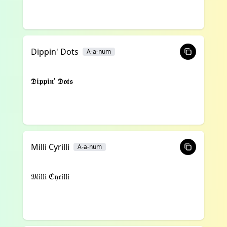
Dippin' Dots
A-a-num
𝕯𝖎𝖕𝖕𝖎𝖓' 𝕯𝖔𝖙𝖘
Milli Cyrilli
A-a-num
𝔐𝔦𝔩𝔩𝔦 ℭ𝔶𝔯𝔦𝔩𝔩𝔦