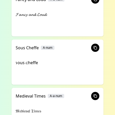
𝓕𝓪𝓷𝓬𝔂 𝓪𝓷𝓭 𝓛𝓸𝓾𝓭
Sous Cheffe
A-num
ነous ርheffe
Medieval Times
A-a-num
𝔐𝔢𝔡𝔦𝔢𝔳𝔞𝔩 𝔗𝔦𝔪𝔢𝔰