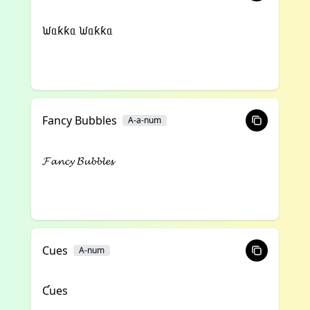
ᙎᥲƙƙᥲ ᙎᥲƙƙᥲ
Fancy Bubbles
A-a-num
𝓕𝓪𝓷𝓬𝔂 𝓑𝓾𝓫𝓫𝓵𝓮𝓼
Cues
A-num
Ƈues