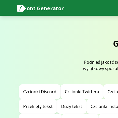
Font Generator
G
Podnieś jakość s
wyjątkowy sposób 
Czcionki Discord
Czcionki Twittera
Czci
Przeklęty tekst
Duży tekst
Czcionki Ins