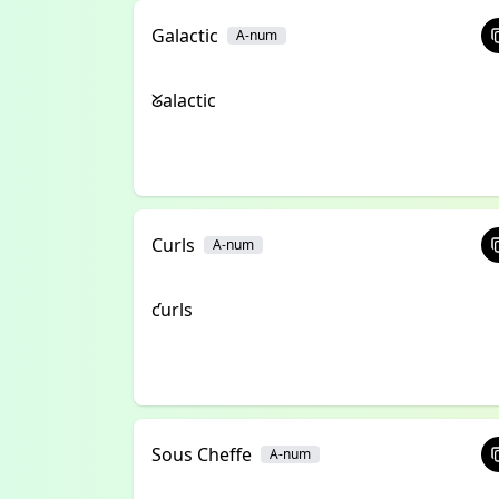
Galactic
A-num
ᘜalactic
Curls
A-num
ƈurls
Sous Cheffe
A-num