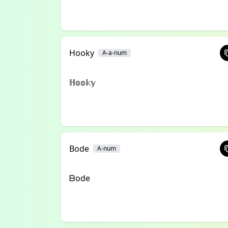
Hooky
A-a-num
ℍ𝕠𝕠𝕜𝕪
Bode
A-num
ᗷode