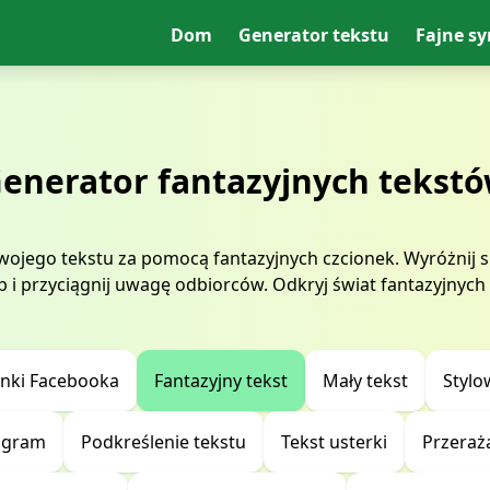
Dom
Generator tekstu
Fajne s
enerator fantazyjnych tekst
wojego tekstu za pomocą fantazyjnych czcionek. Wyróżnij si
i przyciągnij uwagę odbiorców. Odkryj świat fantazyjnych 
onki Facebooka
Fantazyjny tekst
Mały tekst
Stylo
tagram
Podkreślenie tekstu
Tekst usterki
Przeraża