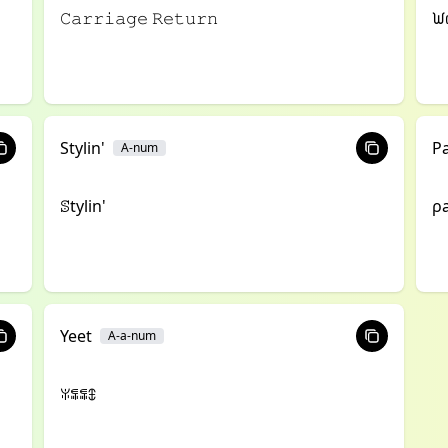
𝙲𝚊𝚛𝚛𝚒𝚊𝚐𝚎 𝚁𝚎𝚝𝚞𝚛𝚗
ᙎ
Stylin'
Pa
A-num
ꕷtylin'
ρa
Yeet
A-a-num
ꐟꁄꁄꇞ