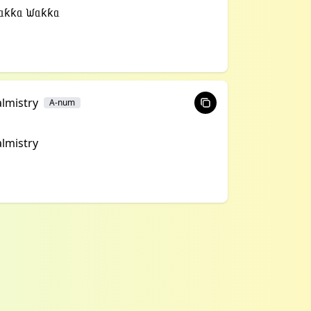
ᥲƙƙᥲ ᙎᥲƙƙᥲ
lmistry
A-num
lmistry