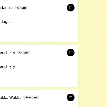
adagast
A-num
adagast
ench Fry
A-num
ench Ӻry
akka Wakka
A-a-num