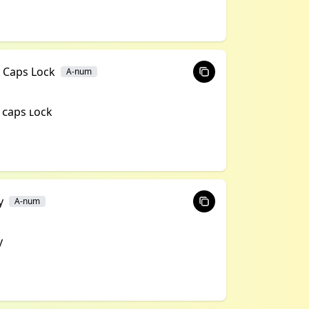
l Caps Lock
A-num
l ᴄaps ʟock
y
A-num
y