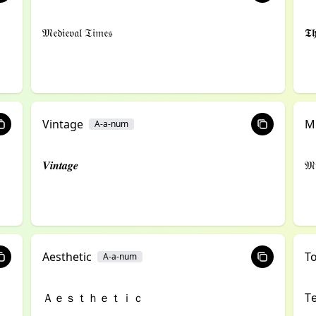
𝔐𝔢𝔡𝔦𝔢𝔳𝔞𝔩 𝔗𝔦𝔪𝔢𝔰
𝕿𝖍
Vintage
Mi
A-a-num
𝑽𝒊𝒏𝒕𝒂𝒈𝒆
𝔐𝔦
Aesthetic
To
A-a-num
Ａｅｓｔｈｅｔｉｃ
T