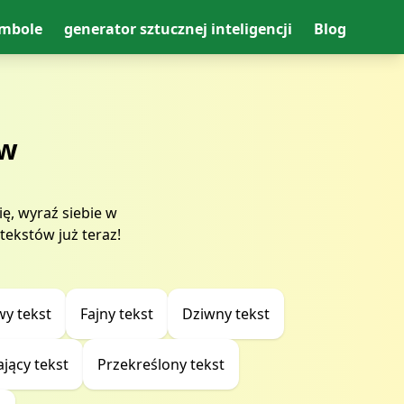
ymbole
generator sztucznej inteligencji
Blog
ów
ę, wyraź siebie w
tekstów już teraz!
wy tekst
Fajny tekst
Dziwny tekst
jący tekst
Przekreślony tekst