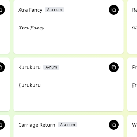
Xtra Fancy
R
A-a-num
𝓧𝓽𝓻𝓪 𝓕𝓪𝓷𝓬𝔂
я
Kurukuru
Fr
A-num
ᛕurukuru
Ӻr
Carriage Return
W
A-a-num