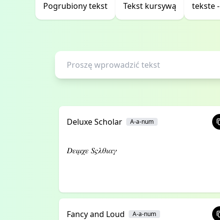
Pogrubiony tekst
Tekst kursywą
tekste 
Deluxe Scholar
A-a-num
𝐷𝜀𝜄𝜇𝜒𝜀 𝑆𝜍𝜆𝜃𝜄𝛼𝛾
Fancy and Loud
A-a-num