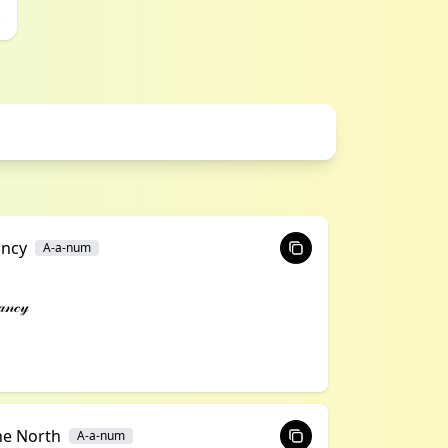
k
ancy
A-a-num
𝓃𝒸𝓎
he North
A-a-num