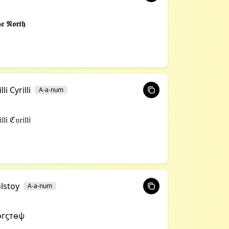
𝖊 𝕹𝖔𝖗𝖙𝖍
lli Cyrilli
A-a-num
𝔩𝔦 ℭ𝔶𝔯𝔦𝔩𝔩𝔦
lstoy
A-a-num
ѳгϛтѳѱ