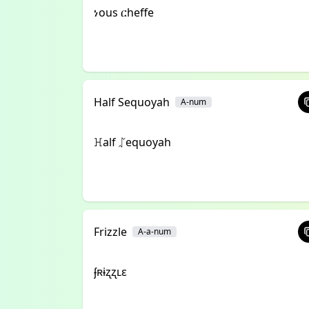
ነous ርheffe
Half Sequoyah
A-num
ꖾalf ᛢequoyah
Frizzle
A-a-num
ʄʀɨʐʐʟɛ