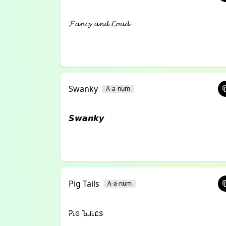
𝓕𝓪𝓷𝓬𝔂 𝓪𝓷𝓭 𝓛𝓸𝓾𝓭
Swanky
A-a-num
𝙎𝙬𝙖𝙣𝙠𝙮
Pig Tails
A-a-num
Ꭾꭵꮆ Ꮦꮧꭵꮭꮥ