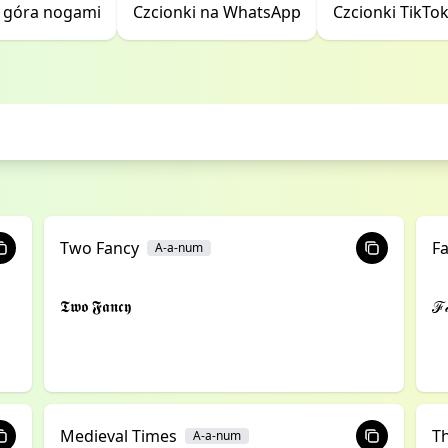
- góra nogami
Czcionki na WhatsApp
Czcionki TikTo
Two Fancy
F
A-a-num
𝕿𝖜𝖔 𝕱𝖆𝖓𝖈𝖞
ℱ𝒶
Medieval Times
T
A-a-num