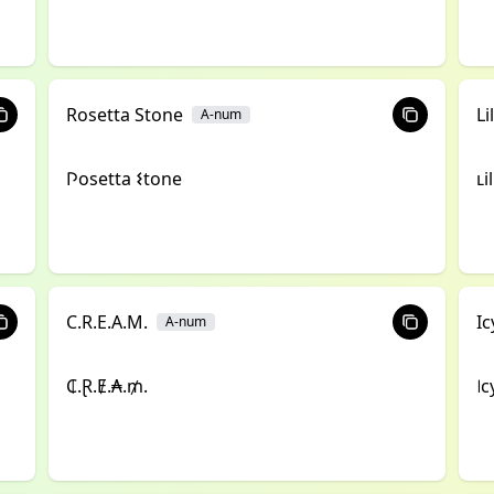
Rosetta Stone
Li
A-num
𐌐osetta 𐌔tone
ʟi
C.R.E.A.M.
Ic
A-num
₵.Ɽ.Ɇ.₳.₥.
꒐c