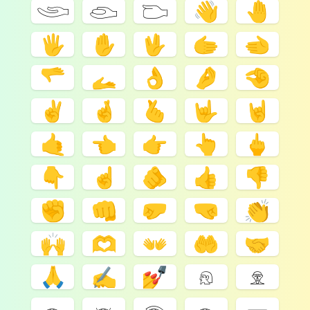
𓂩
𓂫
𓂬
👋
🤚
🖐️
✋
🖖
🫱
🫲
🫳
🫴
👌
🤌
🤏
✌️
🤞
🫰
🤟
🤘
🤙
👈
👉
👆
🖕
👇
☝️
🫵
👍
👎
✊
👊
🤛
🤜
👏
🙌
🫶
👐
🤲
🤝
🙏
✍️
💅
𓁶
𓁷
𓁹
𓁺
𓁻
𓁼
𓁽