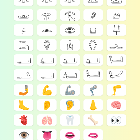
𓁾
𓁿
𓂀
𓂈
𓂉
𓂊
𓂎
𓂏
𓂓
𓂔
𓂕
𓂖
𓂗
𓂘
𓂜
𓂝
𓂞
𓂟
𓂠
𓂡
𓂢
𓂣
𓂤
𓂥
𓂦
🤳
💪
🦾
🦿
🦵
🦶
👂
🦻
👃
🧠
🫀
🫁
🦷
🦴
👀
👁️
👅
👄
🫦