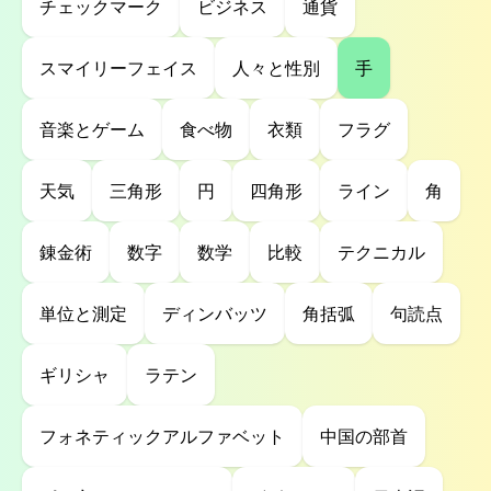
チェックマーク
ビジネス
通貨
スマイリーフェイス
人々と性別
手
音楽とゲーム
食べ物
衣類
フラグ
天気
三角形
円
四角形
ライン
角
錬金術
数字
数学
比較
テクニカル
単位と測定
ディンバッツ
角括弧
句読点
ギリシャ
ラテン
フォネティックアルファベット
中国の部首