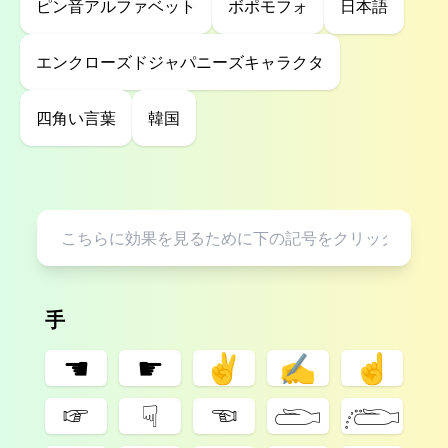
ピン音アルファベット
ボポモフォ
日本語
エンクローズドジャパニーズキャラクタ
四角い言葉
韓国
手
☚
☛
✌︎
✍︎
☝︎
☞
☟
☜
𓂧
𓂨