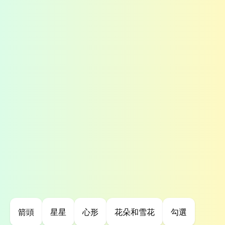
箭頭
星星
心形
花朵和雪花
勾選