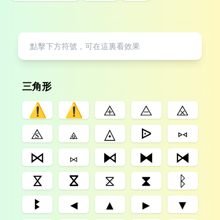
三角形
⚠
⚠️
⨹
⨺
⨻
⧌
⟁
◬
ᐉ
⑅
⋈
⨝
⧑
⧓
⧒
𐅡
ⴵ
⧖
⧗
ᛒ
ꔪ
◂
▴
▸
▾