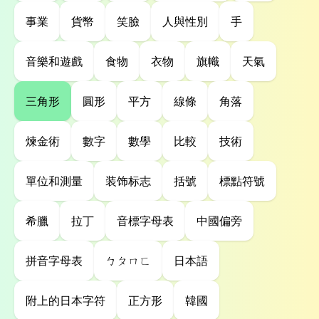
事業
貨幣
笑臉
人與性別
手
音樂和遊戲
食物
衣物
旗幟
天氣
三角形
圓形
平方
線條
角落
煉金術
數字
數學
比較
技術
單位和測量
装饰标志
括號
標點符號
希臘
拉丁
音標字母表
中國偏旁
拼音字母表
ㄅㄆㄇㄈ
日本語
附上的日本字符
正方形
韓國