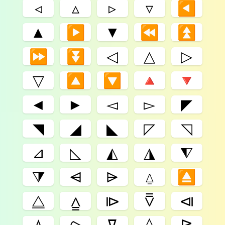
◃
▵
▹
▿
◀
▲
▶
▼
⏪
⏫
⏩
⏬
◁
△
▷
▽
🔼
🔽
🔺
🔻
◄
►
◅
▻
◤
◥
◢
◣
◸
◹
⊿
◺
◭
◮
⧨
⧩
⩤
⩥
⍙
⏏
⧋
⩠
⧐
⩢
⧏
ꕔ
⪧
ߜ
⟠
⧎