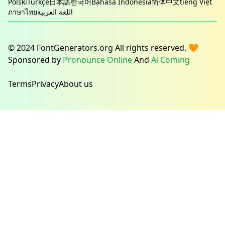
Polski
Türkçe
日本語
한국어
Bahasa Indonesia
简体中文
tiếng Việt
ภาษาไทย
اللغة العربية
© 2024 FontGenerators.org All rights reserved. 🧡
Sponsored by
Pronounce Online
And
Ai Coming
Terms
Privacy
About us