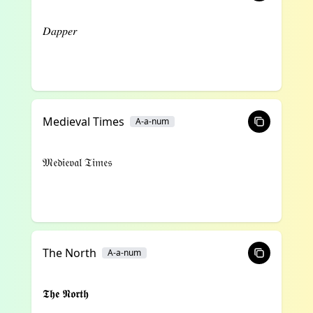
𝐷𝑎𝑝𝑝𝑒𝑟
Medieval Times
A-a-num
𝔐𝔢𝔡𝔦𝔢𝔳𝔞𝔩 𝔗𝔦𝔪𝔢𝔰
The North
A-a-num
𝕿𝖍𝖊 𝕹𝖔𝖗𝖙𝖍