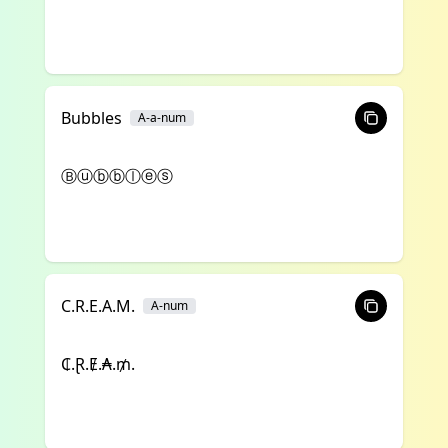
Bubbles
A-a-num
Ⓑⓤⓑⓑⓛⓔⓢ
C.R.E.A.M.
A-num
₵.Ɽ.Ɇ.₳.₥.