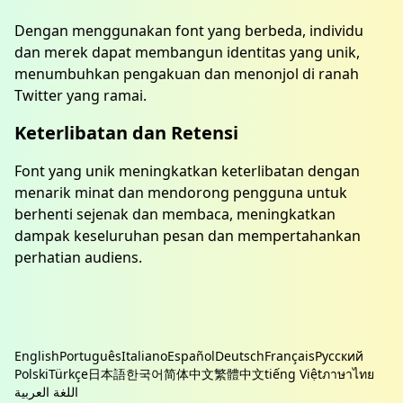
Dengan menggunakan font yang berbeda, individu
dan merek dapat membangun identitas yang unik,
menumbuhkan pengakuan dan menonjol di ranah
Twitter yang ramai.
Keterlibatan dan Retensi
Font yang unik meningkatkan keterlibatan dengan
menarik minat dan mendorong pengguna untuk
berhenti sejenak dan membaca, meningkatkan
dampak keseluruhan pesan dan mempertahankan
perhatian audiens.
English
Português
Italiano
Español
Deutsch
Français
Русский
Polski
Türkçe
日本語
한국어
简体中文
繁體中文
tiếng Việt
ภาษาไทย
اللغة العربية