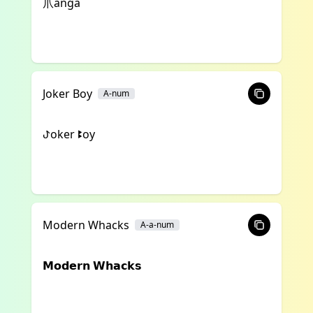
爪anga
Joker Boy
A-num
ꚠoker ꔪoy
Modern Whacks
A-a-num
𝗠𝗼𝗱𝗲𝗿𝗻 𝗪𝗵𝗮𝗰𝗸𝘀