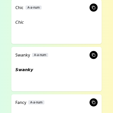
Chic
A-a-num
𝘊𝘩𝘪𝘤
Swanky
A-a-num
𝙎𝙬𝙖𝙣𝙠𝙮
Fancy
A-a-num