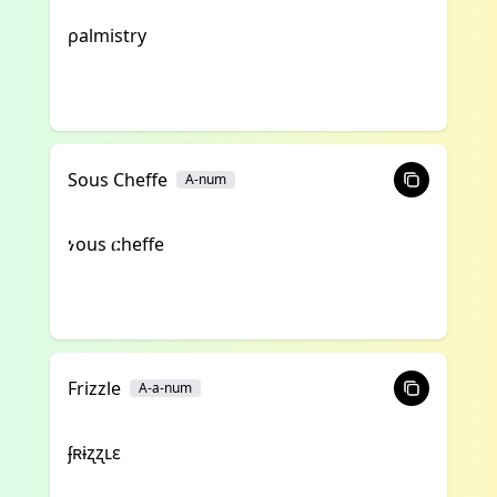
ρalmistry
Sous Cheffe
A-num
ነous ርheffe
Frizzle
A-a-num
ʄʀɨʐʐʟɛ