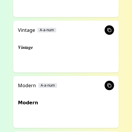
Vintage
A-a-num
𝑽𝒊𝒏𝒕𝒂𝒈𝒆
Modern
A-a-num
𝗠𝗼𝗱𝗲𝗿𝗻