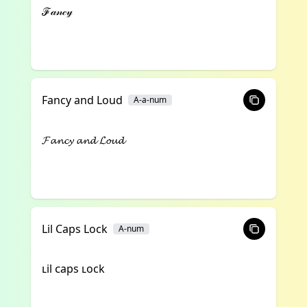
ℱ𝒶𝓃𝒸𝓎
Fancy and Loud
A-a-num
𝓕𝓪𝓷𝓬𝔂 𝓪𝓷𝓭 𝓛𝓸𝓾𝓭
Lil Caps Lock
A-num
ʟil ᴄaps ʟock