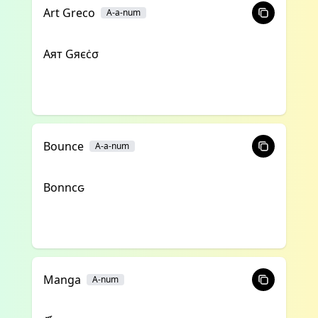
Art Greco
A-a-num
Αят Gяєċσ
Bounce
A-a-num
Bonncԍ
Manga
A-num