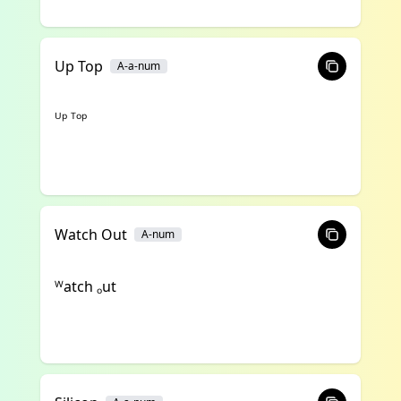
Up Top
A-a-num
ᵁᵖ ᵀᵒᵖ
Watch Out
A-num
ᵂatch ₒut