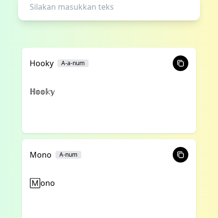
Hooky
A-a-num
ℍ𝕠𝕠𝕜𝕪
Mono
A-num
🄼ono