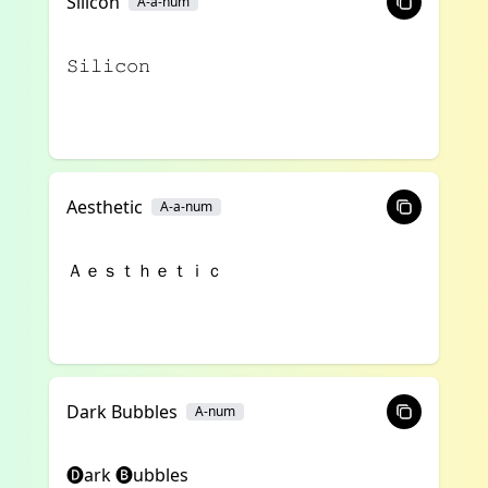
Silicon
A-a-num
𝚂𝚒𝚕𝚒𝚌𝚘𝚗
Aesthetic
A-a-num
Ａｅｓｔｈｅｔｉｃ
Dark Bubbles
A-num
🅓ark 🅑ubbles