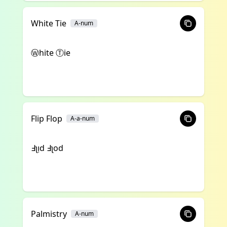
White Tie
A-num
Ⓦhite Ⓣie
Flip Flop
A-a-num
ꓞʅᴉd ꓞʅod
Palmistry
A-num