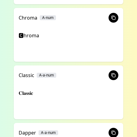
Chroma
A-num
🅲hroma
Classic
A-a-num
𝐂𝐥𝐚𝐬𝐬𝐢𝐜
Dapper
A-a-num