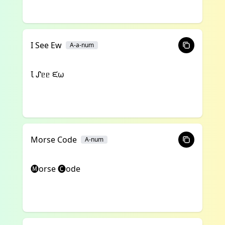
I See Ew
A-a-num
Ꙇ ᔑᥱᥱ ᙓω
Morse Code
A-num
🅜orse 🅒ode