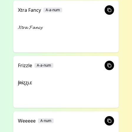
Xtra Fancy
A-a-num
𝓧𝓽𝓻𝓪 𝓕𝓪𝓷𝓬𝔂
Frizzle
A-a-num
ʄʀɨʐʐʟɛ
Weeeee
A-num