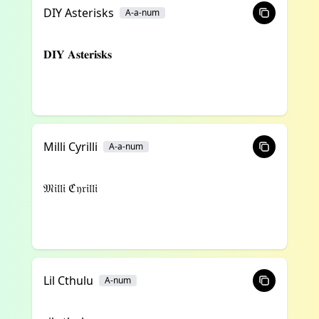
DIY Asterisks
A-a-num
𝐃𝐈𝐘 𝐀𝐬𝐭𝐞𝐫𝐢𝐬𝐤𝐬
Milli Cyrilli
A-a-num
𝔐𝔦𝔩𝔩𝔦 ℭ𝔶𝔯𝔦𝔩𝔩𝔦
Lil Cthulu
A-num