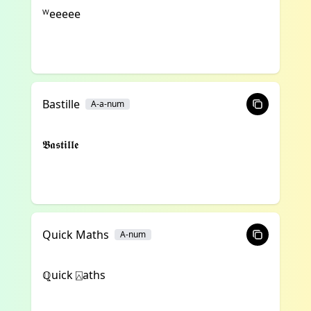
ᵂeeeee
Bastille
A-a-num
𝕭𝖆𝖘𝖙𝖎𝖑𝖑𝖊
Quick Maths
A-num
ℚuick ⍓aths