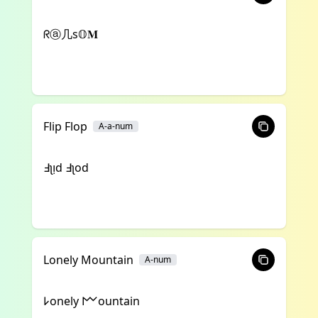
ᖇⓐ几ѕ𝕆𝐌
Flip Flop
A-a-num
ꓞʅᴉd ꓞʅod
Lonely Mountain
A-num
𐌋onely 𐌌ountain