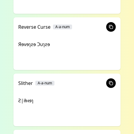
Reverse Curse
A-a-num
Яɘvɘɿƨɘ Ɔυɿƨɘ
Slither
A-a-num
Ꙅ|iƚʜɘɿ