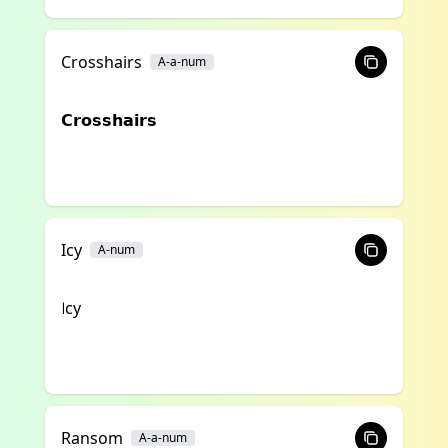
Crosshairs
A-a-num
𝗖𝗿𝗼𝘀𝘀𝗵𝗮𝗶𝗿𝘀
Icy
A-num
꒐cy
Ransom
A-a-num