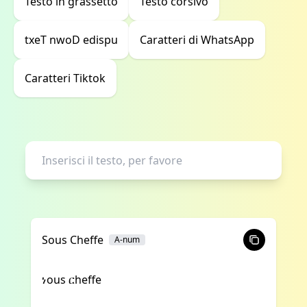
Testo in grassetto
Testo corsivo
txeT nwoD edispu
Caratteri di WhatsApp
Caratteri Tiktok
Sous Cheffe
A-num
ነous ርheffe