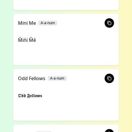
Mini Me
A-a-num
Mᷟiͥnᷠiͥ Mᷟeͤ
Odd Fellows
A-a-num
𝕺𝖉𝖉 𝕱𝖊𝖑𝖑𝖔𝖜𝖘