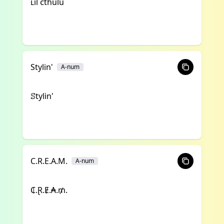
ʟil ᴄthulu
Stylin'
A-num
ꕷtylin'
C.R.E.A.M.
A-num
₵.Ɽ.Ɇ.₳.₥.