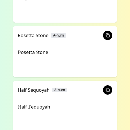
Rosetta Stone
A-num
𐌐osetta 𐌔tone
Half Sequoyah
A-num
ꖾalf ᛢequoyah