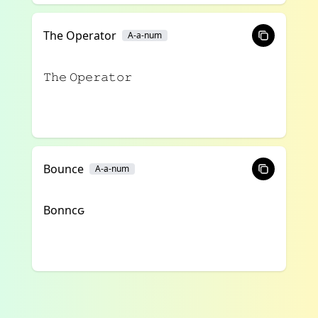
The Operator
A-a-num
𝚃𝚑𝚎 𝙾𝚙𝚎𝚛𝚊𝚝𝚘𝚛
Bounce
A-a-num
Bonncԍ