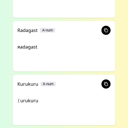
Radagast
A-num
яadagast
Kurukuru
A-num
ᛕurukuru