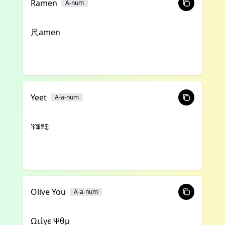
Ramen
A-num
尺amen
Yeet
A-a-num
ꐟꁄꁄꇞ
Olive You
A-a-num
Ωιίγє Ψθμ